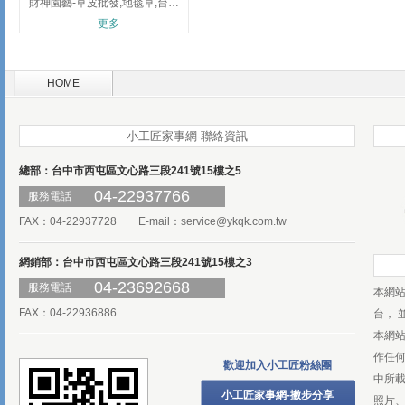
財神園藝-草皮批發,地毯草,台北草,彰化地毯草,彰化台北草
更多
HOME
小工匠家事網-聯絡資訊
總部：台中市西屯區文心路三段241號15樓之5
04-22937766
服務電話
FAX：04-22937728 E-mail：
service@ykqk.com.tw
網銷部：台中市西屯區文心路三段241號15樓之3
04-23692668
服務電話
本網
FAX：04-22936886
台， 
本網
作任
歡迎加入小工匠粉絲團
中所
小工匠家事網-撇步分享
照片、