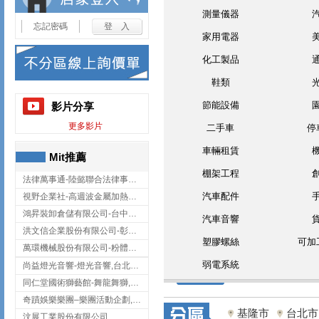
測量儀器
忘記密碼
家用電器
化工製品
鞋類
節能設備
影片分享
更多影片
二手車
停
車輛租賃
Mit推薦
棚架工程
法律萬事通-陸懿聯合法律事務所
汽車配件
視野企業社-高週波金屬加熱設備,彰化高週波金屬加熱設備
鴻昇裝卸倉儲有限公司-台中貨櫃裝卸
汽車音響
洪文信企業股份有限公司-彰化鋅合金鑄造,彰化五金加工,彰化五金配件
塑膠螺絲
可加
萬環機械股份有限公司-粉體塗裝設備,輸送機,輸送機設備,台南輸送機
弱電系統
尚益燈光音響-燈光音響,台北燈光音響,台北燈光音響出租
同仁堂國術獅藝館-舞龍舞獅,台中舞龍舞獅
奇蹟娛樂樂團–樂團活動企劃,台中樂團表演,台中婚禮樂團
基隆市
台北市
汶展工業股份有限公司