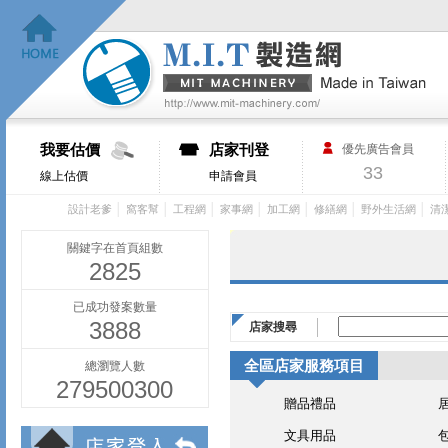
我要估價
店家刊登
優先廣告會員
33
線上估價
申請會員
│
│
│
│
│
│
│
設計老爹
窩客幫
工程網
家事網
加工網
修繕網
野外生活網
清
關鍵字在首頁組數
2825
已成功發案數量
3888
店家搜尋
全區店家服務項目
總瀏覽人數
279500300
贈品禮品
文具用品