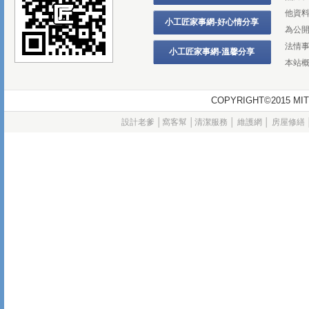
他資
小工匠家事網-好心情分享
為公
法情
小工匠家事網-溫馨分享
本站
COPYRIGHT©2015
設計老爹
│
窩客幫
│
清潔服務
│
維護網
│
房屋修繕