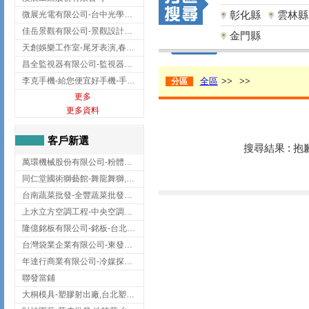
彰化縣
雲林縣
微展光電有限公司-台中光學鍍膜,optical filter taiwan,台灣光學鍍膜
佳岳景觀有限公司-景觀設計公司,台北景觀設計,台北景觀工程,中山區景觀設計
金門縣
天創娛樂工作室-尾牙表演,春酒表演,板橋尾牙表演
昌全監視器有限公司-監視器安裝,高雄監視器安裝,鳳山區監視器安裝
李克手機-給您便宜好手機-手機收購,屏東手機收購
全區
>>
>>
分區
更多
更多資料
客戶新選
搜尋結果 : 
萬環機械股份有限公司-粉體塗裝設備,輸送機,輸送機設備,台南輸送機
同仁堂國術獅藝館-舞龍舞獅,台中舞龍舞獅
台南蔬菜批發-全豐蔬菜批發專送/台南蔬菜箱宅配到府
上水立方空調工程-中央空調規劃,台北中央空調規劃
隆億銘板有限公司-銘板-台北銘板-板橋銘板
台灣袋業企業有限公司-東發企業社/台中太空袋/太空包
年達行商業有限公司-冷媒探漏儀,壓力錶組,真空泵浦,台北冷凍空調材料
聯發當鋪
大桐模具-塑膠射出廠,台北塑膠射出廠