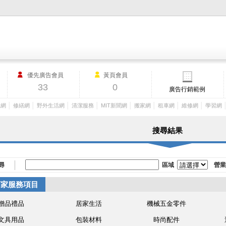
M.I.T製造業外貿網,MIT MACHINERY,http://www.mit-machinery.co
優先廣告會員
黃頁會員
33
0
廣告行銷範例
│
│
│
│
│
│
│
│
工網
修繕網
野外生活網
清潔服務
MIT新聞網
搬家網
租車網
維修網
學習網
搜尋結果
尋
區域
營業
店家服務項目
贈品禮品
居家生活
機械五金零件
文具用品
包裝材料
時尚配件