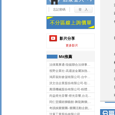
忘記密碼
影片分享
更多影片
Mit推薦
法律萬事通-陸懿聯合法律事務所
視野企業社-高週波金屬加熱設備,彰化高週波金屬加熱設備
鴻昇裝卸倉儲有限公司-台中貨櫃裝卸
洪文信企業股份有限公司-彰化鋅合金鑄造,彰化五金加工,彰化五金配件
萬環機械股份有限公司-粉體塗裝設備,輸送機,輸送機設備,台南輸送機
尚益燈光音響-燈光音響,台北燈光音響,台北燈光音響出租
同仁堂國術獅藝館-舞龍舞獅,台中舞龍舞獅
奇蹟娛樂樂團–樂團活動企劃,台中樂團表演,台中婚禮樂團
汶展工業股份有限公司