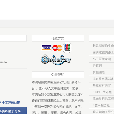
付款方式
相思樹寵物生命
國興電信網路工
小工匠搬家網
om.tw
好家網
寶強國際
免責聲明
揚京快客雲端多
本網站僅提供製造業公司資訊參考平
堅立石材美容
台， 並不涉入其中任何諮詢、交易。
5139二手市集
本網站對各該製造業公司相關資訊亦不
瑤光星拆除工程
作任何實質或形式上之審查。就本網站
入小工匠粉絲團
#名家翻譯社
中所載一切製造業公司的資訊、文字、
家事網-撇步分享
煌吉鋼鋁有限公
照片、圖形 、產權、廣告內容、或其