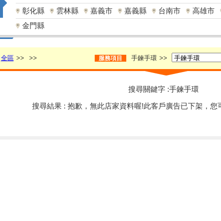
彰化縣
雲林縣
嘉義市
嘉義縣
台南市
高雄市
金門縣
全區
>>
>>
手鍊手環
>>
服務項目
搜尋關鍵字 :手鍊手環
搜尋結果 : 抱歉，無此店家資料喔!此客戶廣告已下架，您