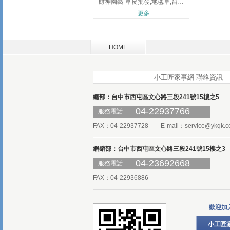
財神園藝-草皮批發,地毯草,台北草,彰化地毯草,彰化台北草
更多
HOME
小工匠家事網-聯絡資訊
總部：台中市西屯區文心路三段241號15樓之5
04-22937766
服務電話
FAX：04-22937728 E-mail：
service@ykqk.c
網銷部：台中市西屯區文心路三段241號15樓之3
04-23692668
服務電話
FAX：04-22936886
歡迎加
小工匠