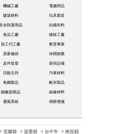
機械工廠
電腦用品
建築材料
玩具製造
安全防護用品
紡織布料
食品工廠
鐘錶工廠
加工代工廠
教育事業
居家修繕
休閒娛樂
皮件批發
廚浴設備
活動主持
汽車材料
角鋼製品
帆布製品
鐵氟龍製品
絕緣材料
通風系統
殯葬禮儀
宜蘭縣
苗栗縣
台中市
南投縣