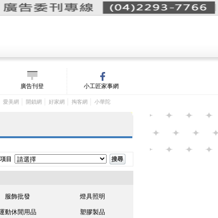
詢價單(
0
)
│
m/
廣告刊登
小工匠家事網
│
│
│
│
│
愛美網
開鎖網
好家網
掏客網
小華陀
項目
服飾批發
燈具照明
運動休閒用品
塑膠製品