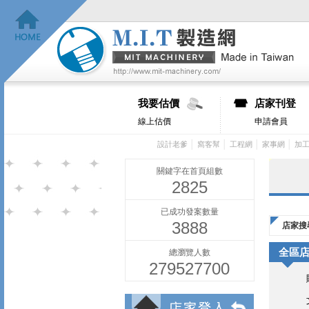
我要估價
店家刊登
線上估價
申請會員
│
│
│
│
設計老爹
窩客幫
工程網
家事網
加
關鍵字在首頁組數
2825
已成功發案數量
3888
店家搜
全區
總瀏覽人數
279527700