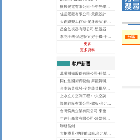
微展光電有限公司-台中光學鍍膜,optical filter taiwan,台灣光學鍍膜
佳岳景觀有限公司-景觀設計公司,台北景觀設計,台北景觀工程,中山區景觀設計
天創娛樂工作室-尾牙表演,春酒表演,板橋尾牙表演
昌全監視器有限公司-監視器安裝,高雄監視器安裝,鳳山區監視器安裝
李克手機-給您便宜好手機-手機收購,屏東手機收購
分區
更多
更多資料
客戶新選
萬環機械股份有限公司-粉體塗裝設備,輸送機,輸送機設備,台南輸送機
同仁堂國術獅藝館-舞龍舞獅,台中舞龍舞獅
台南蔬菜批發-全豐蔬菜批發專送/台南蔬菜箱宅配到府
上水立方空調工程-中央空調規劃,台北中央空調規劃
隆億銘板有限公司-銘板-台北銘板-板橋銘板
台灣袋業企業有限公司-東發企業社/台中太空袋/太空包
年達行商業有限公司-冷媒探漏儀,壓力錶組,真空泵浦,台北冷凍空調材料
聯發當鋪
大桐模具-塑膠射出廠,台北塑膠射出廠