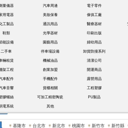
測量儀器
汽車周邊
電子零件
家用電器
美妝保養
傢俱工廠
化工製品
通訊用品
醫療器材
鞋類
光學器材
印刷出版
節能設備
園藝用品
婦幼用品
二手車
停車場設備
卸貨防撞系列
車輛租賃
機械油品
清潔公司
棚架工程
創業加盟
開運商品
汽車配件
手機配件
露營用品
汽車音響
貨櫃相關
工程塑膠
塑膠螺絲
可加工精密陶瓷
PU製品
弱電系統
其他
基隆市
台北市
新北市
桃園市
新竹市
新竹縣