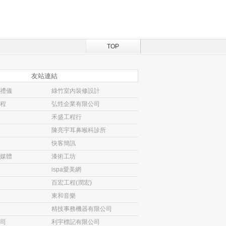
TOP
友站連結
禮儀
綠竹室內裝修設計
程
弘甡企業有限公司
禾盛工程行
陳亮宇耳鼻喉科診所
快客簡訊
媒體
漆術工坊
ispa愛美網
百宏工程(潤宏)
東和音樂
精技事務機器有限公司
司
利宇標記有限公司