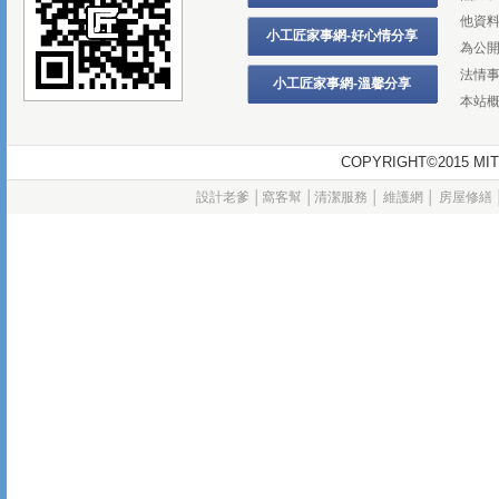
他資
小工匠家事網-好心情分享
為公
法情
小工匠家事網-溫馨分享
本站
COPYRIGHT©2015
設計老爹
│
窩客幫
│
清潔服務
│
維護網
│
房屋修繕