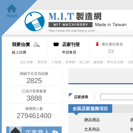
我要估價
店家刊登
優先廣告會員
33
線上估價
申請會員
│
│
│
│
│
│
│
設計老爹
窩客幫
工程網
家事網
加工網
修繕網
野外生活網
清
關鍵字在首頁組數
2825
已成功發案數量
3888
店家搜尋
全區店家服務項目
總瀏覽人數
279461400
贈品禮品
文具用品