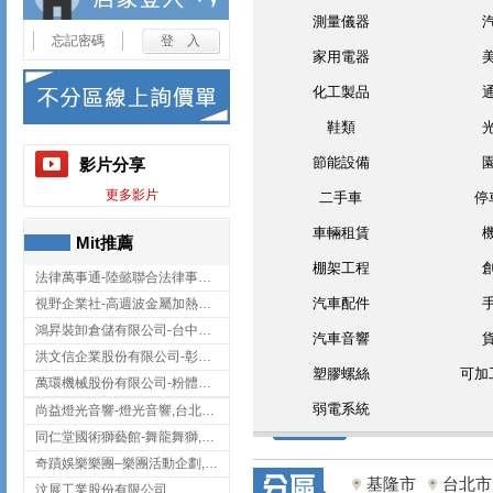
測量儀器
忘記密碼
家用電器
化工製品
鞋類
節能設備
影片分享
更多影片
二手車
停
車輛租賃
Mit推薦
棚架工程
法律萬事通-陸懿聯合法律事務所
汽車配件
視野企業社-高週波金屬加熱設備,彰化高週波金屬加熱設備
鴻昇裝卸倉儲有限公司-台中貨櫃裝卸
汽車音響
洪文信企業股份有限公司-彰化鋅合金鑄造,彰化五金加工,彰化五金配件
塑膠螺絲
可加
萬環機械股份有限公司-粉體塗裝設備,輸送機,輸送機設備,台南輸送機
弱電系統
尚益燈光音響-燈光音響,台北燈光音響,台北燈光音響出租
同仁堂國術獅藝館-舞龍舞獅,台中舞龍舞獅
奇蹟娛樂樂團–樂團活動企劃,台中樂團表演,台中婚禮樂團
基隆市
台北市
汶展工業股份有限公司