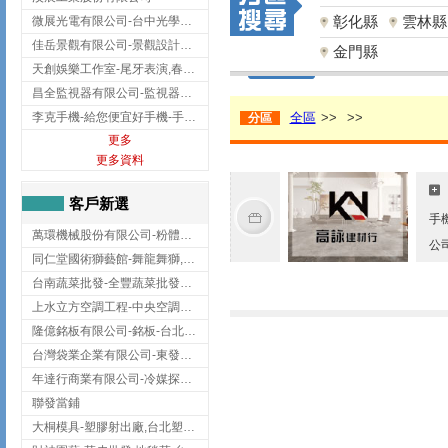
彰化縣
雲林縣
微展光電有限公司-台中光學鍍膜,optical filter taiwan,台灣光學鍍膜
佳岳景觀有限公司-景觀設計公司,台北景觀設計,台北景觀工程,中山區景觀設計
金門縣
天創娛樂工作室-尾牙表演,春酒表演,板橋尾牙表演
昌全監視器有限公司-監視器安裝,高雄監視器安裝,鳳山區監視器安裝
李克手機-給您便宜好手機-手機收購,屏東手機收購
全區
>>
>>
分區
更多
更多資料
客戶新選
手
萬環機械股份有限公司-粉體塗裝設備,輸送機,輸送機設備,台南輸送機
公
同仁堂國術獅藝館-舞龍舞獅,台中舞龍舞獅
台南蔬菜批發-全豐蔬菜批發專送/台南蔬菜箱宅配到府
上水立方空調工程-中央空調規劃,台北中央空調規劃
隆億銘板有限公司-銘板-台北銘板-板橋銘板
台灣袋業企業有限公司-東發企業社/台中太空袋/太空包
年達行商業有限公司-冷媒探漏儀,壓力錶組,真空泵浦,台北冷凍空調材料
聯發當鋪
大桐模具-塑膠射出廠,台北塑膠射出廠