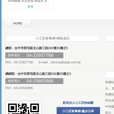
財神園藝-草皮批發,地毯草,台北草,彰化地毯草,彰化台北草
更多
HOME
小工匠家事網-聯絡資訊
總部：台中市西屯區文心路三段241號15樓之5
04-22937766
服務電話
FAX：04-22937728 E-mail：
service@ykqk.com.tw
網銷部：台中市西屯區文心路三段241號15樓之3
04-23692668
服務電話
本網
FAX：04-22936886
台， 
本網
作任
歡迎加入小工匠粉絲團
中所
小工匠家事網-撇步分享
照片、