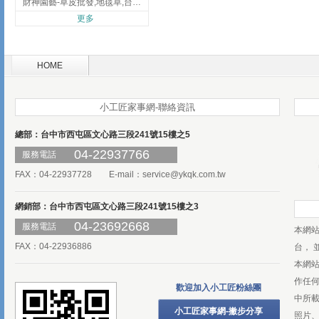
財神園藝-草皮批發,地毯草,台北草,彰化地毯草,彰化台北草
更多
HOME
小工匠家事網-聯絡資訊
總部：台中市西屯區文心路三段241號15樓之5
04-22937766
服務電話
FAX：04-22937728 E-mail：
service@ykqk.com.tw
網銷部：台中市西屯區文心路三段241號15樓之3
04-23692668
服務電話
本網
FAX：04-22936886
台， 
本網
作任
歡迎加入小工匠粉絲團
中所
小工匠家事網-撇步分享
照片、