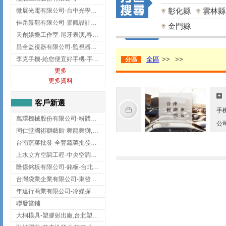
彰化縣
雲林縣
微展光電有限公司-台中光學鍍膜,optical filter taiwan,台灣光學鍍膜
佳岳景觀有限公司-景觀設計公司,台北景觀設計,台北景觀工程,中山區景觀設計
金門縣
天創娛樂工作室-尾牙表演,春酒表演,板橋尾牙表演
昌全監視器有限公司-監視器安裝,高雄監視器安裝,鳳山區監視器安裝
李克手機-給您便宜好手機-手機收購,屏東手機收購
全區
>>
>>
分區
更多
更多資料
客戶新選
手
萬環機械股份有限公司-粉體塗裝設備,輸送機,輸送機設備,台南輸送機
公
同仁堂國術獅藝館-舞龍舞獅,台中舞龍舞獅
台南蔬菜批發-全豐蔬菜批發專送/台南蔬菜箱宅配到府
上水立方空調工程-中央空調規劃,台北中央空調規劃
隆億銘板有限公司-銘板-台北銘板-板橋銘板
台灣袋業企業有限公司-東發企業社/台中太空袋/太空包
年達行商業有限公司-冷媒探漏儀,壓力錶組,真空泵浦,台北冷凍空調材料
聯發當鋪
大桐模具-塑膠射出廠,台北塑膠射出廠