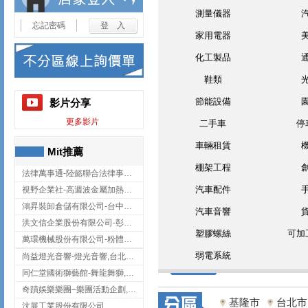
測量儀器
忘記密碼
家用電器
化工製品
鞋類
節能設備
影片分享
更多影片
二手車
停
車輛租賃
Mit推薦
棚架工程
法律萬事通-陸懿聯合法律事務所
汽車配件
視野企業社-高週波金屬加熱設備,彰化高週波金屬加熱設備
鴻昇裝卸倉儲有限公司-台中貨櫃裝卸
汽車音響
洪文信企業股份有限公司-彰化鋅合金鑄造,彰化五金加工,彰化五金配件
塑膠螺絲
可加
萬環機械股份有限公司-粉體塗裝設備,輸送機,輸送機設備,台南輸送機
弱電系統
尚益燈光音響-燈光音響,台北燈光音響,台北燈光音響出租
同仁堂國術獅藝館-舞龍舞獅,台中舞龍舞獅
奇蹟娛樂樂團–樂團活動企劃,台中樂團表演,台中婚禮樂團
基隆市
台北市
汶展工業股份有限公司