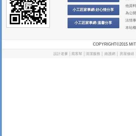
他資
小工匠家事網-好心情分享
為公
法情
小工匠家事網-溫馨分享
本站
COPYRIGHT©2015
設計老爹
│
窩客幫
│
清潔服務
│
維護網
│
房屋修繕