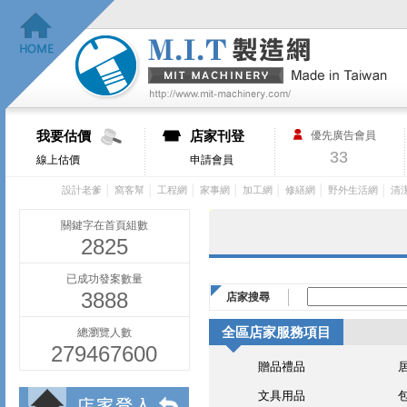
我要估價
店家刊登
優先廣告會員
33
線上估價
申請會員
│
│
│
│
│
│
│
設計老爹
窩客幫
工程網
家事網
加工網
修繕網
野外生活網
清
關鍵字在首頁組數
2825
已成功發案數量
3888
店家搜尋
全區店家服務項目
總瀏覽人數
279467600
贈品禮品
文具用品