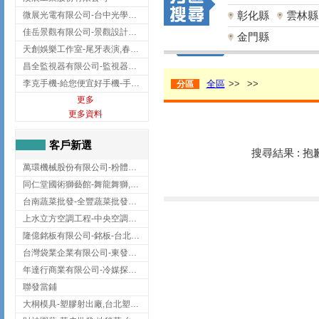
彰化縣
雲林縣
微展光電有限公司-台中光學鍍膜,optical filter taiwan,台灣光學鍍膜
佳岳景觀有限公司-景觀設計公司,台北景觀設計,台北景觀工程,中山區景觀設計
金門縣
天創娛樂工作室-尾牙表演,春酒表演,板橋尾牙表演
昌全監視器有限公司-監視器安裝,高雄監視器安裝,鳳山區監視器安裝
李克手機-給您便宜好手機-手機收購,屏東手機收購
全區
>>
>>
分區
更多
更多資料
客戶新選
搜尋結果 : 
萬環機械股份有限公司-粉體塗裝設備,輸送機,輸送機設備,台南輸送機
同仁堂國術獅藝館-舞龍舞獅,台中舞龍舞獅
台南蔬菜批發-全豐蔬菜批發專送/台南蔬菜箱宅配到府
上水立方空調工程-中央空調規劃,台北中央空調規劃
隆億銘板有限公司-銘板-台北銘板-板橋銘板
台灣袋業企業有限公司-東發企業社/台中太空袋/太空包
年達行商業有限公司-冷媒探漏儀,壓力錶組,真空泵浦,台北冷凍空調材料
聯發當鋪
大桐模具-塑膠射出廠,台北塑膠射出廠