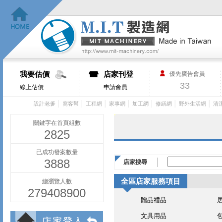
我要估價
店家刊登
優先廣告會員
33
線上估價
申請會員
│
│
│
│
│
│
│
設計老爹
窩客幫
工程網
家事網
加工網
修繕網
野外生活網
清
關鍵字在首頁組數
2825
已成功發案數量
3888
店家搜尋
全區店家服務項目
總瀏覽人數
279408900
贈品禮品
文具用品