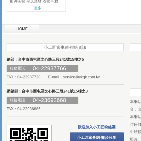
財神園藝-草皮批發,地毯草,台北草,彰化地毯草,彰化台北草
更多
HOME
小工匠家事網-聯絡資訊
總部：台中市西屯區文心路三段241號15樓之5
04-22937766
服務電話
FAX：04-22937728 E-mail：
service@ykqk.com.tw
網銷部：台中市西屯區文心路三段241號15樓之3
04-23692668
服務電話
本網
FAX：04-22936886
台， 
本網
作任
歡迎加入小工匠粉絲團
中所
小工匠家事網-撇步分享
照片、