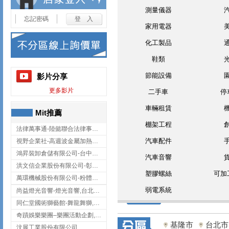
測量儀器
忘記密碼
家用電器
化工製品
鞋類
節能設備
影片分享
更多影片
二手車
停
車輛租賃
Mit推薦
棚架工程
法律萬事通-陸懿聯合法律事務所
汽車配件
視野企業社-高週波金屬加熱設備,彰化高週波金屬加熱設備
鴻昇裝卸倉儲有限公司-台中貨櫃裝卸
汽車音響
洪文信企業股份有限公司-彰化鋅合金鑄造,彰化五金加工,彰化五金配件
塑膠螺絲
可加
萬環機械股份有限公司-粉體塗裝設備,輸送機,輸送機設備,台南輸送機
弱電系統
尚益燈光音響-燈光音響,台北燈光音響,台北燈光音響出租
同仁堂國術獅藝館-舞龍舞獅,台中舞龍舞獅
奇蹟娛樂樂團–樂團活動企劃,台中樂團表演,台中婚禮樂團
基隆市
台北市
汶展工業股份有限公司