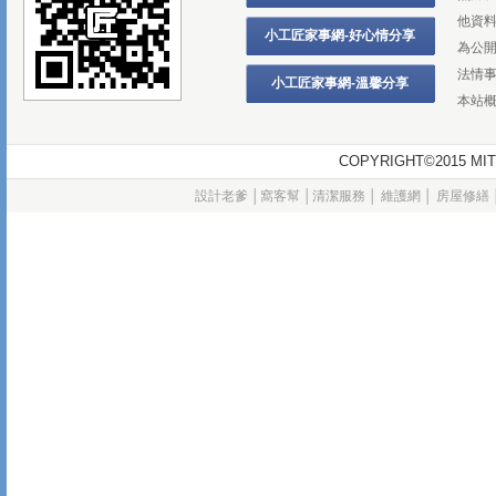
他資
小工匠家事網-好心情分享
為公
法情
小工匠家事網-溫馨分享
本站
COPYRIGHT©2015
設計老爹
│
窩客幫
│
清潔服務
│
維護網
│
房屋修繕