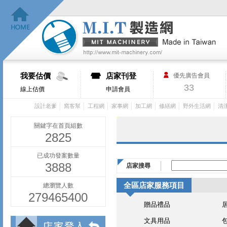
我要估價
店家刊登
優先廣告會員
33
線上估價
申請會員
│
│
│
│
│
│
│
設計老爹
窩客幫
工程網
家事網
加工網
修繕網
野外生活網
清
關鍵字在首頁組數
2825
已成功發案數量
3888
店家搜尋
全區店家服務項目
總瀏覽人數
279465400
贈品禮品
文具用品