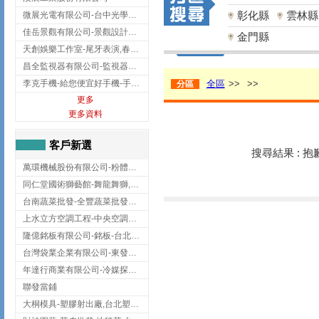
彰化縣
雲林縣
微展光電有限公司-台中光學鍍膜,optical filter taiwan,台灣光學鍍膜
佳岳景觀有限公司-景觀設計公司,台北景觀設計,台北景觀工程,中山區景觀設計
金門縣
天創娛樂工作室-尾牙表演,春酒表演,板橋尾牙表演
昌全監視器有限公司-監視器安裝,高雄監視器安裝,鳳山區監視器安裝
李克手機-給您便宜好手機-手機收購,屏東手機收購
全區
>>
>>
分區
更多
更多資料
客戶新選
搜尋結果 : 
萬環機械股份有限公司-粉體塗裝設備,輸送機,輸送機設備,台南輸送機
同仁堂國術獅藝館-舞龍舞獅,台中舞龍舞獅
台南蔬菜批發-全豐蔬菜批發專送/台南蔬菜箱宅配到府
上水立方空調工程-中央空調規劃,台北中央空調規劃
隆億銘板有限公司-銘板-台北銘板-板橋銘板
台灣袋業企業有限公司-東發企業社/台中太空袋/太空包
年達行商業有限公司-冷媒探漏儀,壓力錶組,真空泵浦,台北冷凍空調材料
聯發當鋪
大桐模具-塑膠射出廠,台北塑膠射出廠