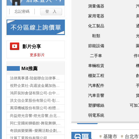
測量儀器
忘記密碼
家用電器
化工製品
鞋類
節能設備
影片分享
更多影片
二手車
停
車輛租賃
Mit推薦
棚架工程
法律萬事通-陸懿聯合法律事務所
汽車配件
視野企業社-高週波金屬加熱設備,彰化高週波金屬加熱設備
鴻昇裝卸倉儲有限公司-台中貨櫃裝卸
汽車音響
洪文信企業股份有限公司-彰化鋅合金鑄造,彰化五金加工,彰化五金配件
塑膠螺絲
可加
萬環機械股份有限公司-粉體塗裝設備,輸送機,輸送機設備,台南輸送機
弱電系統
尚益燈光音響-燈光音響,台北燈光音響,台北燈光音響出租
同仁堂國術獅藝館-舞龍舞獅,台中舞龍舞獅
奇蹟娛樂樂團–樂團活動企劃,台中樂團表演,台中婚禮樂團
基隆市
台北市
汶展工業股份有限公司