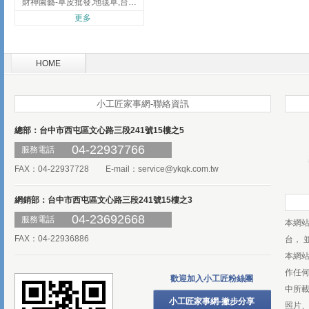
財神園藝-草皮批發,地毯草,台北草,彰化地毯草,彰化台北草
更多
HOME
小工匠家事網-聯絡資訊
總部：台中市西屯區文心路三段241號15樓之5
04-22937766
服務電話
FAX：04-22937728 E-mail：
service@ykqk.com.tw
網銷部：台中市西屯區文心路三段241號15樓之3
04-23692668
服務電話
本網
FAX：04-22936886
台， 
本網
作任
歡迎加入小工匠粉絲團
中所
小工匠家事網-撇步分享
照片、