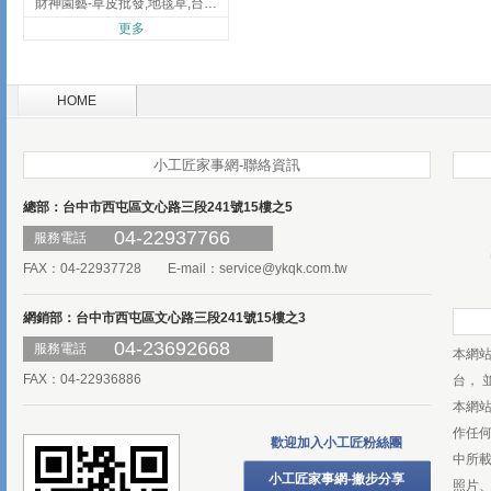
財神園藝-草皮批發,地毯草,台北草,彰化地毯草,彰化台北草
更多
HOME
小工匠家事網-聯絡資訊
總部：台中市西屯區文心路三段241號15樓之5
04-22937766
服務電話
FAX：04-22937728 E-mail：
service@ykqk.com.tw
網銷部：台中市西屯區文心路三段241號15樓之3
04-23692668
服務電話
本網
FAX：04-22936886
台， 
本網
作任
歡迎加入小工匠粉絲團
中所
小工匠家事網-撇步分享
照片、