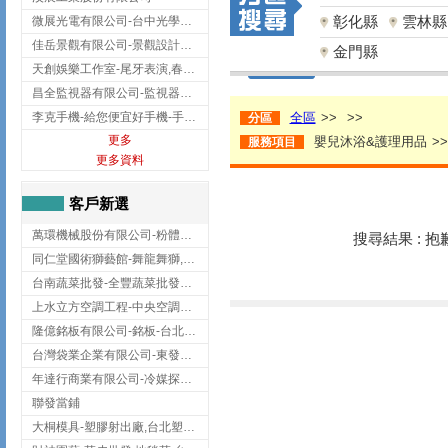
彰化縣
雲林縣
微展光電有限公司-台中光學鍍膜,optical filter taiwan,台灣光學鍍膜
佳岳景觀有限公司-景觀設計公司,台北景觀設計,台北景觀工程,中山區景觀設計
金門縣
天創娛樂工作室-尾牙表演,春酒表演,板橋尾牙表演
昌全監視器有限公司-監視器安裝,高雄監視器安裝,鳳山區監視器安裝
李克手機-給您便宜好手機-手機收購,屏東手機收購
全區
>>
>>
分區
更多
嬰兒沐浴&護理用品
>>
服務項目
更多資料
客戶新選
萬環機械股份有限公司-粉體塗裝設備,輸送機,輸送機設備,台南輸送機
搜尋結果 : 
同仁堂國術獅藝館-舞龍舞獅,台中舞龍舞獅
台南蔬菜批發-全豐蔬菜批發專送/台南蔬菜箱宅配到府
上水立方空調工程-中央空調規劃,台北中央空調規劃
隆億銘板有限公司-銘板-台北銘板-板橋銘板
台灣袋業企業有限公司-東發企業社/台中太空袋/太空包
年達行商業有限公司-冷媒探漏儀,壓力錶組,真空泵浦,台北冷凍空調材料
聯發當鋪
大桐模具-塑膠射出廠,台北塑膠射出廠