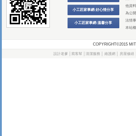
他資
小工匠家事網-好心情分享
為公
法情
小工匠家事網-溫馨分享
本站
COPYRIGHT©2015
設計老爹
│
窩客幫
│
清潔服務
│
維護網
│
房屋修繕