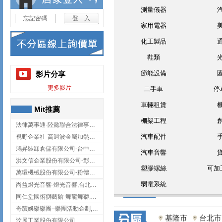
測量儀器
忘記密碼
家用電器
化工製品
鞋類
節能設備
影片分享
更多影片
二手車
停
車輛租賃
Mit推薦
棚架工程
法律萬事通-陸懿聯合法律事務所
汽車配件
視野企業社-高週波金屬加熱設備,彰化高週波金屬加熱設備
鴻昇裝卸倉儲有限公司-台中貨櫃裝卸
汽車音響
洪文信企業股份有限公司-彰化鋅合金鑄造,彰化五金加工,彰化五金配件
塑膠螺絲
可加
萬環機械股份有限公司-粉體塗裝設備,輸送機,輸送機設備,台南輸送機
弱電系統
尚益燈光音響-燈光音響,台北燈光音響,台北燈光音響出租
同仁堂國術獅藝館-舞龍舞獅,台中舞龍舞獅
奇蹟娛樂樂團–樂團活動企劃,台中樂團表演,台中婚禮樂團
基隆市
台北市
汶展工業股份有限公司