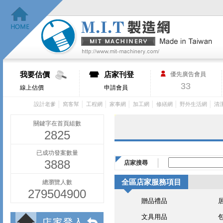
我要估價
店家刊登
優先廣告會員
33
線上估價
申請會員
│
│
│
│
│
│
│
設計老爹
窩客幫
工程網
家事網
加工網
修繕網
野外生活網
清
關鍵字在首頁組數
2825
已成功發案數量
3888
店家搜尋
全區店家服務項目
總瀏覽人數
279504900
贈品禮品
文具用品