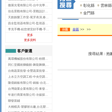
彰化縣
雲林縣
微展光電有限公司-台中光學鍍膜,optical filter taiwan,台灣光學鍍膜
佳岳景觀有限公司-景觀設計公司,台北景觀設計,台北景觀工程,中山區景觀設計
金門縣
天創娛樂工作室-尾牙表演,春酒表演,板橋尾牙表演
昌全監視器有限公司-監視器安裝,高雄監視器安裝,鳳山區監視器安裝
李克手機-給您便宜好手機-手機收購,屏東手機收購
全區
>>
>>
分區
更多
更多資料
客戶新選
搜尋結果 : 
萬環機械股份有限公司-粉體塗裝設備,輸送機,輸送機設備,台南輸送機
同仁堂國術獅藝館-舞龍舞獅,台中舞龍舞獅
台南蔬菜批發-全豐蔬菜批發專送/台南蔬菜箱宅配到府
上水立方空調工程-中央空調規劃,台北中央空調規劃
隆億銘板有限公司-銘板-台北銘板-板橋銘板
台灣袋業企業有限公司-東發企業社/台中太空袋/太空包
年達行商業有限公司-冷媒探漏儀,壓力錶組,真空泵浦,台北冷凍空調材料
聯發當鋪
大桐模具-塑膠射出廠,台北塑膠射出廠