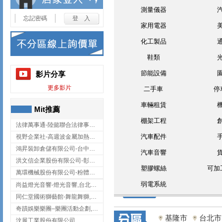
測量儀器
忘記密碼
家用電器
化工製品
鞋類
節能設備
影片分享
更多影片
二手車
停
車輛租賃
Mit推薦
棚架工程
法律萬事通-陸懿聯合法律事務所
汽車配件
視野企業社-高週波金屬加熱設備,彰化高週波金屬加熱設備
鴻昇裝卸倉儲有限公司-台中貨櫃裝卸
汽車音響
洪文信企業股份有限公司-彰化鋅合金鑄造,彰化五金加工,彰化五金配件
塑膠螺絲
可加
萬環機械股份有限公司-粉體塗裝設備,輸送機,輸送機設備,台南輸送機
弱電系統
尚益燈光音響-燈光音響,台北燈光音響,台北燈光音響出租
同仁堂國術獅藝館-舞龍舞獅,台中舞龍舞獅
奇蹟娛樂樂團–樂團活動企劃,台中樂團表演,台中婚禮樂團
基隆市
台北市
汶展工業股份有限公司