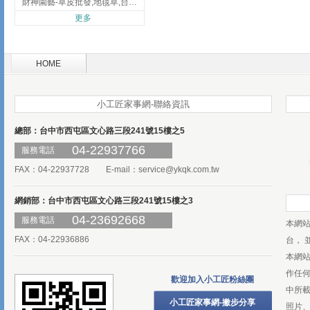
財神園藝-草皮批發,地毯草,台北草,彰化地毯草,彰化台北草
更多
HOME
小工匠家事網-聯絡資訊
總部：台中市西屯區文心路三段241號15樓之5
04-22937766
服務電話
FAX：04-22937728 E-mail：
service@ykqk.com.tw
網銷部：台中市西屯區文心路三段241號15樓之3
04-23692668
服務電話
本網
FAX：04-22936886
台， 
本網
作任
歡迎加入小工匠粉絲團
中所
小工匠家事網-撇步分享
照片、