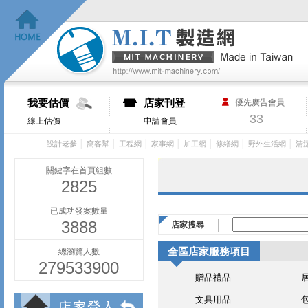
我要估價
店家刊登
優先廣告會員
33
線上估價
申請會員
│
│
│
│
│
│
│
設計老爹
窩客幫
工程網
家事網
加工網
修繕網
野外生活網
清
關鍵字在首頁組數
2825
已成功發案數量
3888
店家搜尋
全區店家服務項目
總瀏覽人數
279533900
贈品禮品
文具用品