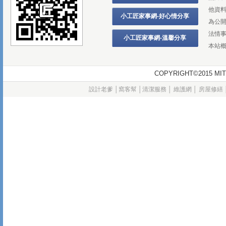
他資
小工匠家事網-好心情分享
為公
法情
小工匠家事網-溫馨分享
本站
COPYRIGHT©2015
設計老爹
│
窩客幫
│
清潔服務
│
維護網
│
房屋修繕