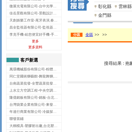
彰化縣
雲林縣
微展光電有限公司-台中光學鍍膜,optical filter taiwan,台灣光學鍍膜
佳岳景觀有限公司-景觀設計公司,台北景觀設計,台北景觀工程,中山區景觀設計
金門縣
天創娛樂工作室-尾牙表演,春酒表演,板橋尾牙表演
昌全監視器有限公司-監視器安裝,高雄監視器安裝,鳳山區監視器安裝
李克手機-給您便宜好手機-手機收購,屏東手機收購
全區
>>
>>
分區
更多
更多資料
客戶新選
搜尋結果 : 
萬環機械股份有限公司-粉體塗裝設備,輸送機,輸送機設備,台南輸送機
同仁堂國術獅藝館-舞龍舞獅,台中舞龍舞獅
台南蔬菜批發-全豐蔬菜批發專送/台南蔬菜箱宅配到府
上水立方空調工程-中央空調規劃,台北中央空調規劃
隆億銘板有限公司-銘板-台北銘板-板橋銘板
台灣袋業企業有限公司-東發企業社/台中太空袋/太空包
年達行商業有限公司-冷媒探漏儀,壓力錶組,真空泵浦,台北冷凍空調材料
聯發當鋪
大桐模具-塑膠射出廠,台北塑膠射出廠