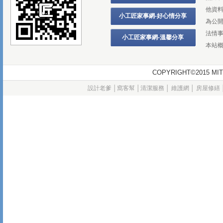
他資
小工匠家事網-好心情分享
為公
法情
小工匠家事網-溫馨分享
本站
COPYRIGHT©2015
設計老爹
│
窩客幫
│
清潔服務
│
維護網
│
房屋修繕