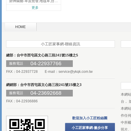
財神園藝-草皮批發,地毯草,台北草,彰化地毯草,彰化台北草
更多
HOME
小工匠家事網-聯絡資訊
總部：台中市西屯區文心路三段241號15樓之5
04-22937766
服務電話
FAX：04-22937728 E-mail：
service@ykqk.com.tw
網銷部：台中市西屯區文心路三段241號15樓之3
04-23692668
服務電話
本網
FAX：04-22936886
台， 
本網
作任
歡迎加入小工匠粉絲團
中所
小工匠家事網-撇步分享
照片、