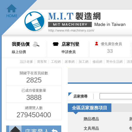
我要估價
店家刊登
優先廣告會員
33
線上估價
申請會員
│
│
│
│
│
│
│
設計老爹
窩客幫
工程網
家事網
加工網
修繕網
野外生活網
清
關鍵字在首頁組數
2825
已成功發案數量
3888
店家搜尋
全區店家服務項目
總瀏覽人數
279450400
贈品禮品
文具用品