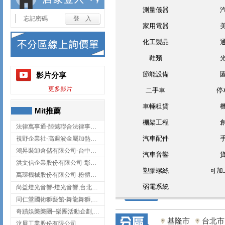
測量儀器
忘記密碼
家用電器
化工製品
鞋類
節能設備
影片分享
更多影片
二手車
停
車輛租賃
Mit推薦
棚架工程
法律萬事通-陸懿聯合法律事務所
汽車配件
視野企業社-高週波金屬加熱設備,彰化高週波金屬加熱設備
鴻昇裝卸倉儲有限公司-台中貨櫃裝卸
汽車音響
洪文信企業股份有限公司-彰化鋅合金鑄造,彰化五金加工,彰化五金配件
塑膠螺絲
可加
萬環機械股份有限公司-粉體塗裝設備,輸送機,輸送機設備,台南輸送機
弱電系統
尚益燈光音響-燈光音響,台北燈光音響,台北燈光音響出租
同仁堂國術獅藝館-舞龍舞獅,台中舞龍舞獅
奇蹟娛樂樂團–樂團活動企劃,台中樂團表演,台中婚禮樂團
基隆市
台北市
汶展工業股份有限公司