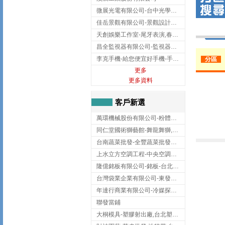
微展光電有限公司-台中光學鍍膜,optical filter taiwan,台灣光學鍍膜
佳岳景觀有限公司-景觀設計公司,台北景觀設計,台北景觀工程,中山區景觀設計
天創娛樂工作室-尾牙表演,春酒表演,板橋尾牙表演
昌全監視器有限公司-監視器安裝,高雄監視器安裝,鳳山區監視器安裝
李克手機-給您便宜好手機-手機收購,屏東手機收購
分區
更多
更多資料
客戶新選
萬環機械股份有限公司-粉體塗裝設備,輸送機,輸送機設備,台南輸送機
同仁堂國術獅藝館-舞龍舞獅,台中舞龍舞獅
台南蔬菜批發-全豐蔬菜批發專送/台南蔬菜箱宅配到府
上水立方空調工程-中央空調規劃,台北中央空調規劃
隆億銘板有限公司-銘板-台北銘板-板橋銘板
台灣袋業企業有限公司-東發企業社/台中太空袋/太空包
年達行商業有限公司-冷媒探漏儀,壓力錶組,真空泵浦,台北冷凍空調材料
聯發當鋪
大桐模具-塑膠射出廠,台北塑膠射出廠