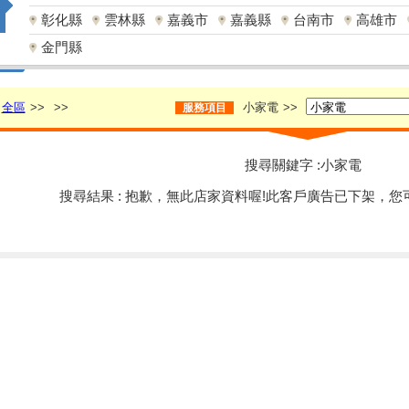
彰化縣
雲林縣
嘉義市
嘉義縣
台南市
高雄市
金門縣
全區
>>
>>
小家電
>>
服務項目
搜尋關鍵字 :小家電
搜尋結果 : 抱歉，無此店家資料喔!此客戶廣告已下架，您