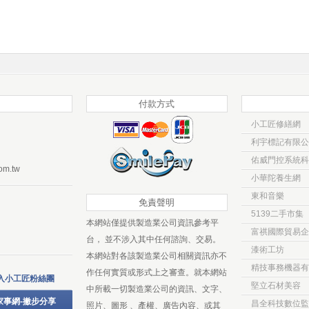
付款方式
小工匠修繕網
利宇標記有限公
佑威門控系統科
om.tw
小華陀養生網
東和音樂
免責聲明
5139二手市集
本網站僅提供製造業公司資訊參考平
富祺國際貿易企
台， 並不涉入其中任何諮詢、交易。
漆術工坊
本網站對各該製造業公司相關資訊亦不
精技事務機器有
作任何實質或形式上之審查。就本網站
入小工匠粉絲團
堅立石材美容
中所載一切製造業公司的資訊、文字、
家事網-撇步分享
昌全科技數位監
照片、圖形 、產權、廣告內容、或其