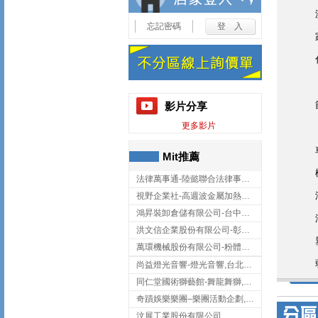
忘記密碼
影片分享
更多影片
Mit推薦
法律萬事通-陸懿聯合法律事務所
視野企業社-高週波金屬加熱設備,彰化高週波金屬加熱設備
鴻昇裝卸倉儲有限公司-台中貨櫃裝卸
洪文信企業股份有限公司-彰化鋅合金鑄造,彰化五金加工,彰化五金配件
萬環機械股份有限公司-粉體塗裝設備,輸送機,輸送機設備,台南輸送機
尚益燈光音響-燈光音響,台北燈光音響,台北燈光音響出租
同仁堂國術獅藝館-舞龍舞獅,台中舞龍舞獅
奇蹟娛樂樂團–樂團活動企劃,台中樂團表演,台中婚禮樂團
汶展工業股份有限公司