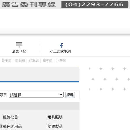
詢價單(
0
)
│
m/
廣告刊登
小工匠家事網
│
│
│
│
│
愛美網
開鎖網
好家網
掏客網
小華陀
項目
服飾批發
燈具照明
運動休閒用品
塑膠製品