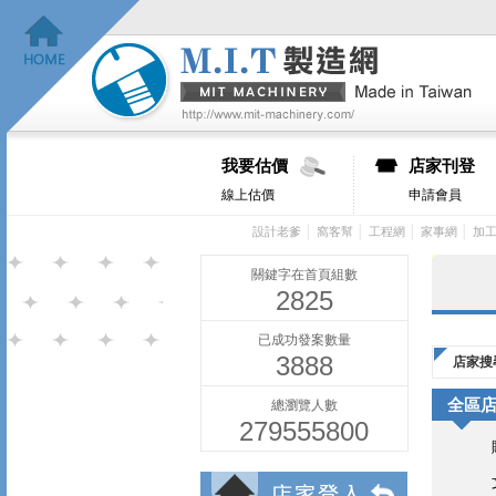
我要估價
店家刊登
線上估價
申請會員
│
│
│
│
設計老爹
窩客幫
工程網
家事網
加
關鍵字在首頁組數
2825
已成功發案數量
3888
店家搜
全區
總瀏覽人數
279555800