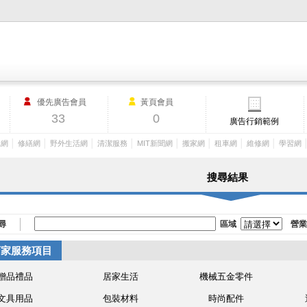
M.I.T製造業外貿網,MIT MACHINERY,http://www.mit-machinery.co
優先廣告會員
黃頁會員
33
0
廣告行銷範例
│
│
│
│
│
│
│
│
工網
修繕網
野外生活網
清潔服務
MIT新聞網
搬家網
租車網
維修網
學習網
搜尋結果
尋
區域
營業
店家服務項目
贈品禮品
居家生活
機械五金零件
文具用品
包裝材料
時尚配件