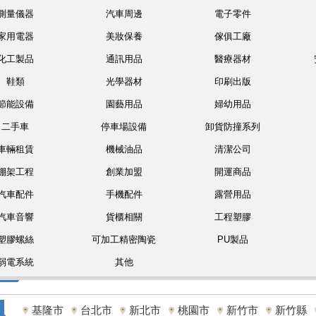
測量儀器
汽車周邊
電子零件
家用電器
美妝保養
傢俱工廠
化工製品
通訊用品
醫療器材
鞋類
光學器材
印刷出版
節能設備
園藝用品
婦幼用品
二手車
停車場設備
卸貨防撞系列
車輛租賃
機械油品
清潔公司
棚架工程
創業加盟
開運商品
汽車配件
手機配件
露營用品
汽車音響
貨櫃相關
工程塑膠
塑膠螺絲
可加工精密陶瓷
PU製品
弱電系統
其他
基隆市
台北市
新北市
桃園市
新竹市
新竹縣