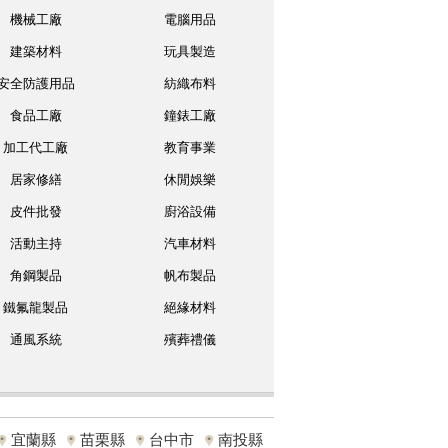
機械工廠
電腦用品
建築材料
玩具製造
安全防護用品
紡織布料
食品工廠
鐘錶工廠
加工代工廠
教育事業
居家修繕
休閒娛樂
皮件批發
廚浴設備
活動主持
汽車材料
角鋼製品
帆布製品
鐵氟龍製品
絕緣材料
通風系統
殯葬禮儀
宜蘭縣
苗栗縣
台中市
南投縣