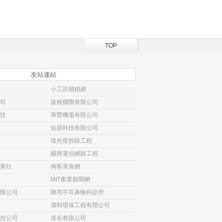
TOP
友站連結
小工匠開鎖網
司
坂根國際有限公司
技
華豐機電有限公司
佑原科技有限公司
瑤光星拆除工程
國興電信網路工程
業社
掏客美食網
MIT產業新聞網
限公司
陳亮宇耳鼻喉科診所
潔和環保工程有限公司
控公司
達岳有限公司