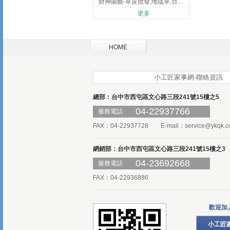
財神園藝-草皮批發,地毯草,台北草,彰化地毯草,彰化台北草
更多
HOME
小工匠家事網-聯絡資訊
總部：台中市西屯區文心路三段241號15樓之5
04-22937766
服務電話
FAX：04-22937728 E-mail：
service@ykqk.c
網銷部：台中市西屯區文心路三段241號15樓之3
04-23692668
服務電話
FAX：04-22936886
歡迎加
小工匠