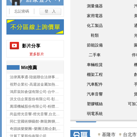
測量儀器
忘記密碼
家用電器
化工製品
鞋類
節能設備
影片分享
更多影片
二手車
停
車輛租賃
Mit推薦
棚架工程
法律萬事通-陸懿聯合法律事務所
汽車配件
視野企業社-高週波金屬加熱設備,彰化高週波金屬加熱設備
鴻昇裝卸倉儲有限公司-台中貨櫃裝卸
汽車音響
洪文信企業股份有限公司-彰化鋅合金鑄造,彰化五金加工,彰化五金配件
塑膠螺絲
可加
萬環機械股份有限公司-粉體塗裝設備,輸送機,輸送機設備,台南輸送機
弱電系統
尚益燈光音響-燈光音響,台北燈光音響,台北燈光音響出租
同仁堂國術獅藝館-舞龍舞獅,台中舞龍舞獅
奇蹟娛樂樂團–樂團活動企劃,台中樂團表演,台中婚禮樂團
基隆市
台北市
汶展工業股份有限公司