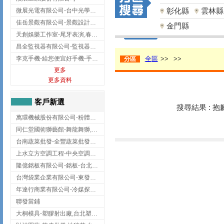
彰化縣
雲林縣
微展光電有限公司-台中光學鍍膜,optical filter taiwan,台灣光學鍍膜
佳岳景觀有限公司-景觀設計公司,台北景觀設計,台北景觀工程,中山區景觀設計
金門縣
天創娛樂工作室-尾牙表演,春酒表演,板橋尾牙表演
昌全監視器有限公司-監視器安裝,高雄監視器安裝,鳳山區監視器安裝
李克手機-給您便宜好手機-手機收購,屏東手機收購
全區
>>
>>
分區
更多
更多資料
客戶新選
搜尋結果 : 
萬環機械股份有限公司-粉體塗裝設備,輸送機,輸送機設備,台南輸送機
同仁堂國術獅藝館-舞龍舞獅,台中舞龍舞獅
台南蔬菜批發-全豐蔬菜批發專送/台南蔬菜箱宅配到府
上水立方空調工程-中央空調規劃,台北中央空調規劃
隆億銘板有限公司-銘板-台北銘板-板橋銘板
台灣袋業企業有限公司-東發企業社/台中太空袋/太空包
年達行商業有限公司-冷媒探漏儀,壓力錶組,真空泵浦,台北冷凍空調材料
聯發當鋪
大桐模具-塑膠射出廠,台北塑膠射出廠