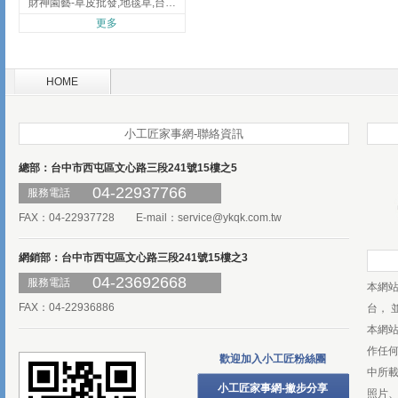
財神園藝-草皮批發,地毯草,台北草,彰化地毯草,彰化台北草
更多
HOME
小工匠家事網-聯絡資訊
總部：台中市西屯區文心路三段241號15樓之5
04-22937766
服務電話
FAX：04-22937728 E-mail：
service@ykqk.com.tw
網銷部：台中市西屯區文心路三段241號15樓之3
04-23692668
服務電話
本網
FAX：04-22936886
台， 
本網
作任
歡迎加入小工匠粉絲團
中所
小工匠家事網-撇步分享
照片、