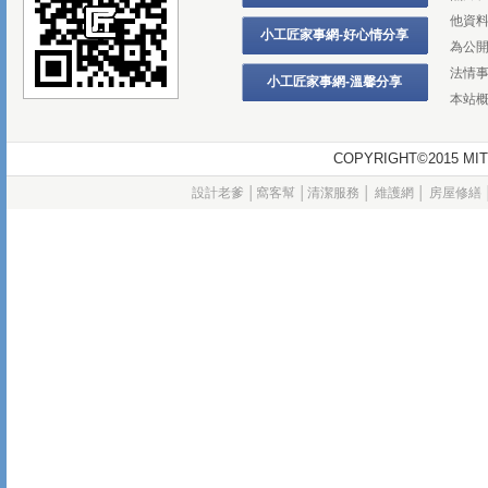
他資
小工匠家事網-好心情分享
為公
法情
小工匠家事網-溫馨分享
本站
COPYRIGHT©2015
設計老爹
│
窩客幫
│
清潔服務
│
維護網
│
房屋修繕