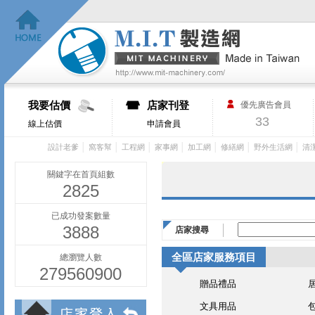
我要估價
店家刊登
優先廣告會員
33
線上估價
申請會員
│
│
│
│
│
│
│
設計老爹
窩客幫
工程網
家事網
加工網
修繕網
野外生活網
清
關鍵字在首頁組數
2825
已成功發案數量
3888
店家搜尋
全區店家服務項目
總瀏覽人數
279560900
贈品禮品
文具用品