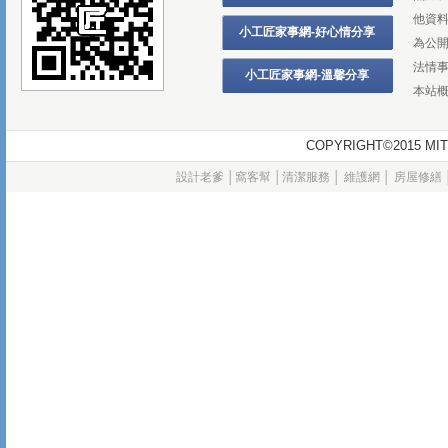
他資
小工匠家事網-好心情分享
為公
法情
小工匠家事網-溫馨分享
本站
COPYRIGHT©2015
設計老爹
│
窩客幫
│
清潔服務
│
維護網
│
房屋修繕