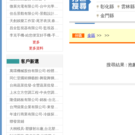
彰化縣
雲林縣
微展光電有限公司-台中光學鍍膜,optical filter taiwan,台灣光學鍍膜
佳岳景觀有限公司-景觀設計公司,台北景觀設計,台北景觀工程,中山區景觀設計
金門縣
天創娛樂工作室-尾牙表演,春酒表演,板橋尾牙表演
昌全監視器有限公司-監視器安裝,高雄監視器安裝,鳳山區監視器安裝
李克手機-給您便宜好手機-手機收購,屏東手機收購
全區
>>
>>
分區
更多
更多資料
客戶新選
搜尋結果 : 
萬環機械股份有限公司-粉體塗裝設備,輸送機,輸送機設備,台南輸送機
同仁堂國術獅藝館-舞龍舞獅,台中舞龍舞獅
台南蔬菜批發-全豐蔬菜批發專送/台南蔬菜箱宅配到府
上水立方空調工程-中央空調規劃,台北中央空調規劃
隆億銘板有限公司-銘板-台北銘板-板橋銘板
台灣袋業企業有限公司-東發企業社/台中太空袋/太空包
年達行商業有限公司-冷媒探漏儀,壓力錶組,真空泵浦,台北冷凍空調材料
聯發當鋪
大桐模具-塑膠射出廠,台北塑膠射出廠