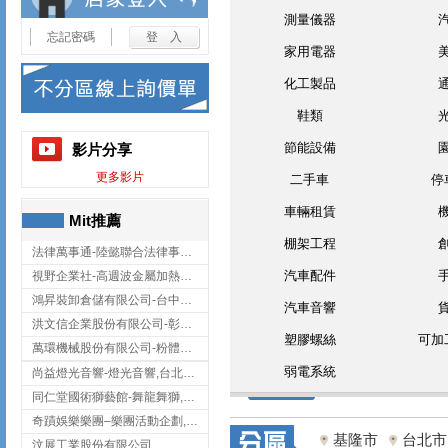
測量儀器
忘記密碼
家用電器
化工製品
鞋類
節能設備
影片分享
更多影片
二手車
停
車輛租賃
Mit推薦
棚架工程
法律萬事通-陸懿聯合法律事務所
汽車配件
視野企業社-高週波金屬加熱設備,彰化高週波金屬加熱設備
鴻昇裝卸倉儲有限公司-台中貨櫃裝卸
汽車音響
洪文信企業股份有限公司-彰化鋅合金鑄造,彰化五金加工,彰化五金配件
塑膠螺絲
可加
萬環機械股份有限公司-粉體塗裝設備,輸送機,輸送機設備,台南輸送機
弱電系統
尚益燈光音響-燈光音響,台北燈光音響,台北燈光音響出租
同仁堂國術獅藝館-舞龍舞獅,台中舞龍舞獅
奇蹟娛樂樂團–樂團活動企劃,台中樂團表演,台中婚禮樂團
基隆市
台北市
汶展工業股份有限公司