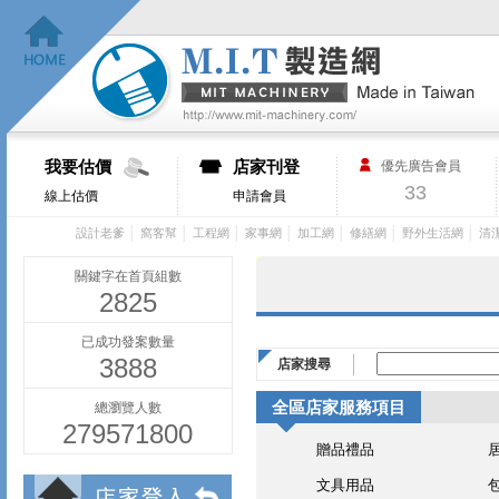
我要估價
店家刊登
優先廣告會員
33
線上估價
申請會員
│
│
│
│
│
│
│
設計老爹
窩客幫
工程網
家事網
加工網
修繕網
野外生活網
清
關鍵字在首頁組數
2825
已成功發案數量
3888
店家搜尋
全區店家服務項目
總瀏覽人數
279571800
贈品禮品
文具用品