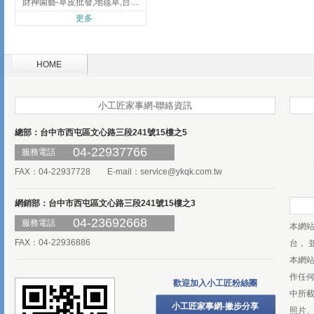
財神園藝-草皮批發,地毯草,台北草,彰化地毯草,彰化台北草
更多
HOME
小工匠家事網-聯絡資訊
總部：台中市西屯區文心路三段241號15樓之5
04-22937766
服務電話
FAX：04-22937728 E-mail：
service@ykqk.com.tw
網銷部：台中市西屯區文心路三段241號15樓之3
04-23692668
服務電話
本網
FAX：04-22936886
台， 
本網
作任
歡迎加入小工匠粉絲團
中所
小工匠家事網-撇步分享
照片、