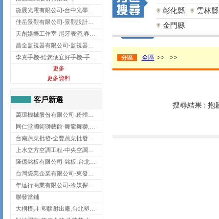
彰化縣
雲林縣
微展光電有限公司-台中光學鍍膜,optical filter taiwan,台灣光學鍍膜
佳岳景觀有限公司-景觀設計公司,台北景觀設計,台北景觀工程,中山區景觀設計
金門縣
天創娛樂工作室-尾牙表演,春酒表演,板橋尾牙表演
昌全監視器有限公司-監視器安裝,高雄監視器安裝,鳳山區監視器安裝
李克手機-給您便宜好手機-手機收購,屏東手機收購
全區
>>
>>
分區
更多
更多資料
客戶新選
搜尋結果 : 
萬環機械股份有限公司-粉體塗裝設備,輸送機,輸送機設備,台南輸送機
同仁堂國術獅藝館-舞龍舞獅,台中舞龍舞獅
台南蔬菜批發-全豐蔬菜批發專送/台南蔬菜箱宅配到府
上水立方空調工程-中央空調規劃,台北中央空調規劃
隆億銘板有限公司-銘板-台北銘板-板橋銘板
台灣袋業企業有限公司-東發企業社/台中太空袋/太空包
年達行商業有限公司-冷媒探漏儀,壓力錶組,真空泵浦,台北冷凍空調材料
聯發當鋪
大桐模具-塑膠射出廠,台北塑膠射出廠