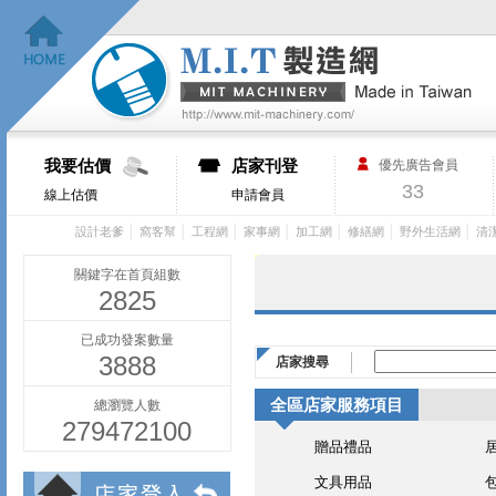
我要估價
店家刊登
優先廣告會員
33
線上估價
申請會員
│
│
│
│
│
│
│
設計老爹
窩客幫
工程網
家事網
加工網
修繕網
野外生活網
清
關鍵字在首頁組數
2825
已成功發案數量
3888
店家搜尋
全區店家服務項目
總瀏覽人數
279472100
贈品禮品
文具用品