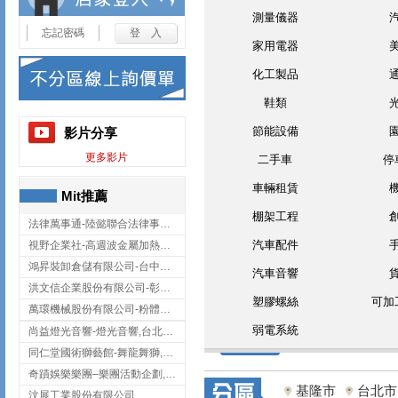
測量儀器
忘記密碼
家用電器
化工製品
鞋類
節能設備
影片分享
更多影片
二手車
停
車輛租賃
Mit推薦
棚架工程
法律萬事通-陸懿聯合法律事務所
汽車配件
視野企業社-高週波金屬加熱設備,彰化高週波金屬加熱設備
鴻昇裝卸倉儲有限公司-台中貨櫃裝卸
汽車音響
洪文信企業股份有限公司-彰化鋅合金鑄造,彰化五金加工,彰化五金配件
塑膠螺絲
可加
萬環機械股份有限公司-粉體塗裝設備,輸送機,輸送機設備,台南輸送機
弱電系統
尚益燈光音響-燈光音響,台北燈光音響,台北燈光音響出租
同仁堂國術獅藝館-舞龍舞獅,台中舞龍舞獅
奇蹟娛樂樂團–樂團活動企劃,台中樂團表演,台中婚禮樂團
基隆市
台北市
汶展工業股份有限公司