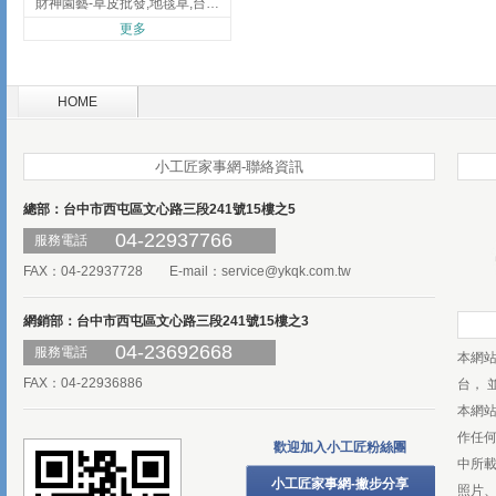
財神園藝-草皮批發,地毯草,台北草,彰化地毯草,彰化台北草
更多
HOME
小工匠家事網-聯絡資訊
總部：台中市西屯區文心路三段241號15樓之5
04-22937766
服務電話
FAX：04-22937728 E-mail：
service@ykqk.com.tw
網銷部：台中市西屯區文心路三段241號15樓之3
04-23692668
服務電話
本網
FAX：04-22936886
台， 
本網
作任
歡迎加入小工匠粉絲團
中所
小工匠家事網-撇步分享
照片、