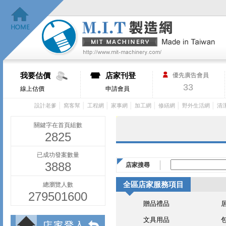
我要估價
店家刊登
優先廣告會員
33
線上估價
申請會員
│
│
│
│
│
│
│
設計老爹
窩客幫
工程網
家事網
加工網
修繕網
野外生活網
清
關鍵字在首頁組數
2825
已成功發案數量
3888
店家搜尋
全區店家服務項目
總瀏覽人數
279501600
贈品禮品
文具用品