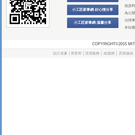
他資
小工匠家事網-好心情分享
為公
法情
小工匠家事網-溫馨分享
本站
COPYRIGHT©2015
設計老爹
│
窩客幫
│
清潔服務
│
維護網
│
房屋修繕