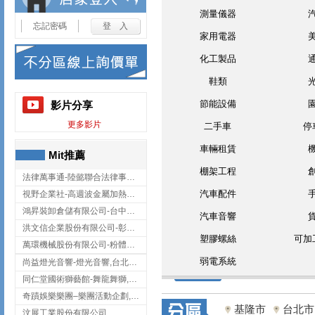
測量儀器
忘記密碼
家用電器
化工製品
鞋類
節能設備
影片分享
更多影片
二手車
停
車輛租賃
Mit推薦
棚架工程
法律萬事通-陸懿聯合法律事務所
汽車配件
視野企業社-高週波金屬加熱設備,彰化高週波金屬加熱設備
鴻昇裝卸倉儲有限公司-台中貨櫃裝卸
汽車音響
洪文信企業股份有限公司-彰化鋅合金鑄造,彰化五金加工,彰化五金配件
塑膠螺絲
可加
萬環機械股份有限公司-粉體塗裝設備,輸送機,輸送機設備,台南輸送機
弱電系統
尚益燈光音響-燈光音響,台北燈光音響,台北燈光音響出租
同仁堂國術獅藝館-舞龍舞獅,台中舞龍舞獅
奇蹟娛樂樂團–樂團活動企劃,台中樂團表演,台中婚禮樂團
基隆市
台北市
汶展工業股份有限公司