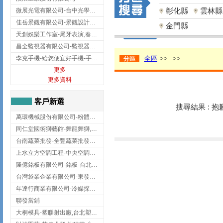
彰化縣
雲林縣
微展光電有限公司-台中光學鍍膜,optical filter taiwan,台灣光學鍍膜
佳岳景觀有限公司-景觀設計公司,台北景觀設計,台北景觀工程,中山區景觀設計
金門縣
天創娛樂工作室-尾牙表演,春酒表演,板橋尾牙表演
昌全監視器有限公司-監視器安裝,高雄監視器安裝,鳳山區監視器安裝
李克手機-給您便宜好手機-手機收購,屏東手機收購
全區
>>
>>
分區
更多
更多資料
客戶新選
搜尋結果 : 
萬環機械股份有限公司-粉體塗裝設備,輸送機,輸送機設備,台南輸送機
同仁堂國術獅藝館-舞龍舞獅,台中舞龍舞獅
台南蔬菜批發-全豐蔬菜批發專送/台南蔬菜箱宅配到府
上水立方空調工程-中央空調規劃,台北中央空調規劃
隆億銘板有限公司-銘板-台北銘板-板橋銘板
台灣袋業企業有限公司-東發企業社/台中太空袋/太空包
年達行商業有限公司-冷媒探漏儀,壓力錶組,真空泵浦,台北冷凍空調材料
聯發當鋪
大桐模具-塑膠射出廠,台北塑膠射出廠