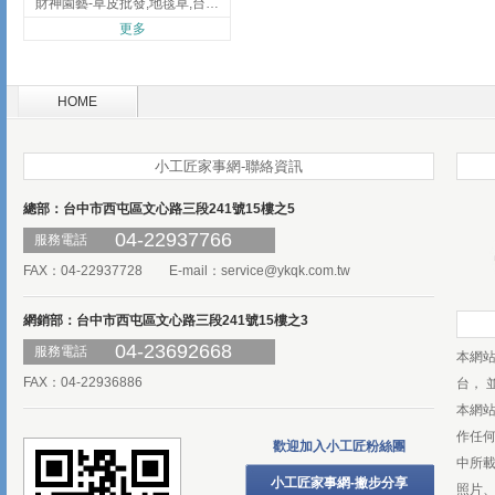
財神園藝-草皮批發,地毯草,台北草,彰化地毯草,彰化台北草
更多
HOME
小工匠家事網-聯絡資訊
總部：台中市西屯區文心路三段241號15樓之5
04-22937766
服務電話
FAX：04-22937728 E-mail：
service@ykqk.com.tw
網銷部：台中市西屯區文心路三段241號15樓之3
04-23692668
服務電話
本網
FAX：04-22936886
台， 
本網
作任
歡迎加入小工匠粉絲團
中所
小工匠家事網-撇步分享
照片、