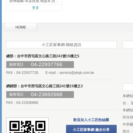
財神園藝-草皮批發,地毯草,台北草,彰化地毯草,彰化台北草
更多
HOME
小工匠家事網-聯絡資訊
總部：台中市西屯區文心路三段241號15樓之5
04-22937766
服務電話
FAX：04-22937728 E-mail：
service@ykqk.com.tw
網銷部：台中市西屯區文心路三段241號15樓之3
04-23692668
服務電話
本網
FAX：04-22936886
台， 
本網
作任
歡迎加入小工匠粉絲團
中所
小工匠家事網-撇步分享
照片、