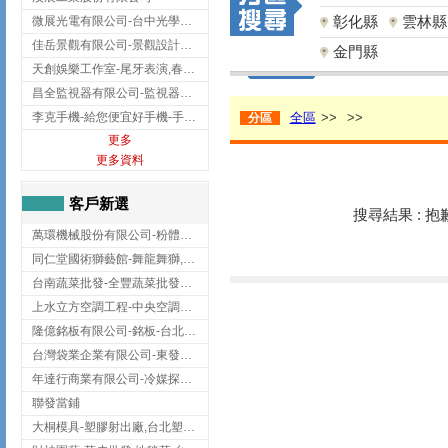
彰化縣
雲林縣
微展光電有限公司-台中光學鍍膜,optical filter taiwan,台灣光學鍍膜
佳岳景觀有限公司-景觀設計公司,台北景觀設計,台北景觀工程,中山區景觀設計
金門縣
天創娛樂工作室-尾牙表演,春酒表演,板橋尾牙表演
昌全監視器有限公司-監視器安裝,高雄監視器安裝,鳳山區監視器安裝
李克手機-給您便宜好手機-手機收購,屏東手機收購
全區
>>
>>
分區
更多
更多資料
客戶新選
搜尋結果 : 
萬環機械股份有限公司-粉體塗裝設備,輸送機,輸送機設備,台南輸送機
同仁堂國術獅藝館-舞龍舞獅,台中舞龍舞獅
台南蔬菜批發-全豐蔬菜批發專送/台南蔬菜箱宅配到府
上水立方空調工程-中央空調規劃,台北中央空調規劃
隆億銘板有限公司-銘板-台北銘板-板橋銘板
台灣袋業企業有限公司-東發企業社/台中太空袋/太空包
年達行商業有限公司-冷媒探漏儀,壓力錶組,真空泵浦,台北冷凍空調材料
聯發當鋪
大桐模具-塑膠射出廠,台北塑膠射出廠