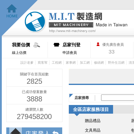
我要估價
店家刊登
優先廣告會員
33
線上估價
申請會員
│
│
│
│
│
│
│
設計老爹
窩客幫
工程網
家事網
加工網
修繕網
野外生活網
清
關鍵字在首頁組數
2825
已成功發案數量
3888
店家搜尋
全區店家服務項目
總瀏覽人數
279458200
贈品禮品
文具用品