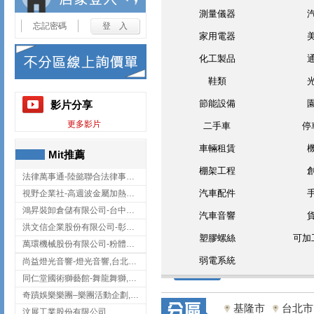
測量儀器
忘記密碼
家用電器
化工製品
鞋類
節能設備
影片分享
更多影片
二手車
停
車輛租賃
Mit推薦
棚架工程
法律萬事通-陸懿聯合法律事務所
汽車配件
視野企業社-高週波金屬加熱設備,彰化高週波金屬加熱設備
鴻昇裝卸倉儲有限公司-台中貨櫃裝卸
汽車音響
洪文信企業股份有限公司-彰化鋅合金鑄造,彰化五金加工,彰化五金配件
塑膠螺絲
可加
萬環機械股份有限公司-粉體塗裝設備,輸送機,輸送機設備,台南輸送機
弱電系統
尚益燈光音響-燈光音響,台北燈光音響,台北燈光音響出租
同仁堂國術獅藝館-舞龍舞獅,台中舞龍舞獅
奇蹟娛樂樂團–樂團活動企劃,台中樂團表演,台中婚禮樂團
基隆市
台北市
汶展工業股份有限公司