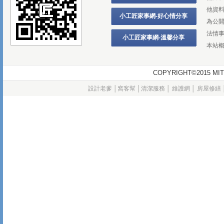
他資
小工匠家事網-好心情分享
為公
法情
小工匠家事網-溫馨分享
本站
COPYRIGHT©2015
設計老爹
│
窩客幫
│
清潔服務
│
維護網
│
房屋修繕