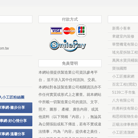
付款方式
新喬小客車
聿建室內裝修
華豐機電有限公
om.tw
瑤光星拆除工程
萬興水寶貝桶裝
免責聲明
寶強國際
本網站僅提供製造業公司資訊參考平
小工匠搬家網
台， 並不涉入其中任何諮詢、交易。
百宏工程(潤宏)
本網站對各該製造業公司相關資訊亦不
5139二手市集
作任何實質或形式上之審查。就本網站
入小工匠粉絲團
八方有限公司
中所載一切製造業公司的資訊、文字、
家事網-撇步分享
尚勇科技有限公
照片、圖形 、產權、廣告內容、或其
相思樹寵物生命
他資料（以下簡稱『內容』），無論其
事網-好心情分享
為公開張貼或私下傳送，若有不實或違
正暘法律事務所
法情事，均為『內容』提供者之責任，
小工匠清潔網
家事網-溫馨分享