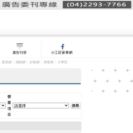
詢價單(
0
)
│
m/
廣告刊登
小工匠家事網
│
│
│
│
│
愛美網
開鎖網
好家網
掏客網
小華陀
營
業
項
目