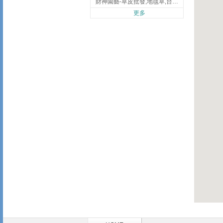
財神園藝-草皮批發,地毯草,台北草,彰化地毯草,彰化台北草
更多