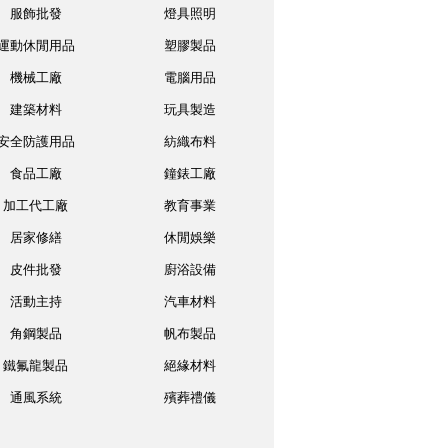
服飾批發
燈具照明
運動休閒用品
塑膠製品
機械工廠
電腦用品
建築材料
玩具製造
安全防護用品
紡織布料
食品工廠
鐘錶工廠
加工代工廠
教育事業
居家修繕
休閒娛樂
皮件批發
廚浴設備
活動主持
汽車材料
角鋼製品
帆布製品
鐵氟龍製品
絕緣材料
通風系統
殯葬禮儀