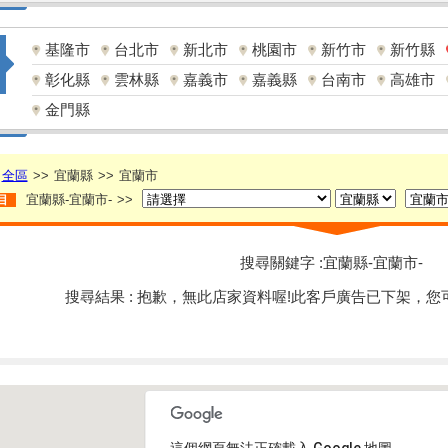
基隆市
台北市
新北市
桃園市
新竹市
新竹縣
彰化縣
雲林縣
嘉義市
嘉義縣
台南市
高雄市
金門縣
全區
>>
宜蘭縣
>>
宜蘭市
宜蘭縣-宜蘭市-
>>
目
搜尋關鍵字 :宜蘭縣-宜蘭市-
搜尋結果 : 抱歉，無此店家資料喔!此客戶廣告已下架，您