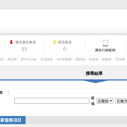
M.I.T製造業外貿網,MIT MACHINERY,http://www.mit-machinery.co
優先廣告會員
黃頁會員
33
0
廣告行銷範例
│
│
│
│
│
│
│
│
工網
修繕網
野外生活網
清潔服務
MIT新聞網
搬家網
租車網
維修網
學習網
搜尋結果
尋
區
域
店家服務項目