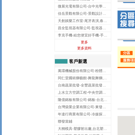
微展光電有限公司-台中光學鍍膜,optical filter taiwan,台灣光學鍍膜
佳岳景觀有限公司-景觀設計公司,台北景觀設計,台北景觀工程,中山區景觀設計
天創娛樂工作室-尾牙表演,春酒表演,板橋尾牙表演
昌全監視器有限公司-監視器安裝,高雄監視器安裝,鳳山區監視器安裝
李克手機-給您便宜好手機-手機收購,屏東手機收購
更多
更多資料
分區
服務項
客戶新選
萬環機械股份有限公司-粉體塗裝設備,輸送機,輸送機設備,台南輸送機
同仁堂國術獅藝館-舞龍舞獅,台中舞龍舞獅
台南蔬菜批發-全豐蔬菜批發專送/台南蔬菜箱宅配到府
上水立方空調工程-中央空調規劃,台北中央空調規劃
隆億銘板有限公司-銘板-台北銘板-板橋銘板
台灣袋業企業有限公司-東發企業社/台中太空袋/太空包
年達行商業有限公司-冷媒探漏儀,壓力錶組,真空泵浦,台北冷凍空調材料
聯發當鋪
大桐模具-塑膠射出廠,台北塑膠射出廠