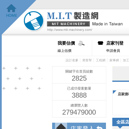
我要估價
店家刊登
線上估價
申請會員
│
│
│
│
設計老爹
窩客幫
工程網
家事網
加
關鍵字在首頁組數
2825
已成功發案數量
3888
店家搜
總瀏覽人數
279479000
全區