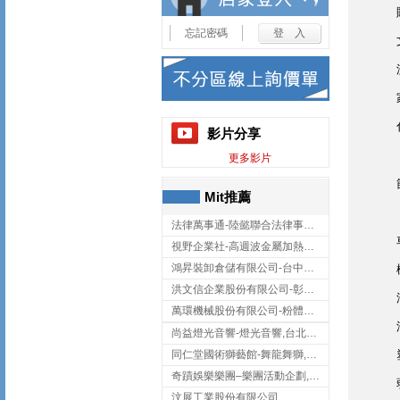
忘記密碼
影片分享
更多影片
Mit推薦
法律萬事通-陸懿聯合法律事務所
視野企業社-高週波金屬加熱設備,彰化高週波金屬加熱設備
鴻昇裝卸倉儲有限公司-台中貨櫃裝卸
洪文信企業股份有限公司-彰化鋅合金鑄造,彰化五金加工,彰化五金配件
萬環機械股份有限公司-粉體塗裝設備,輸送機,輸送機設備,台南輸送機
尚益燈光音響-燈光音響,台北燈光音響,台北燈光音響出租
同仁堂國術獅藝館-舞龍舞獅,台中舞龍舞獅
奇蹟娛樂樂團–樂團活動企劃,台中樂團表演,台中婚禮樂團
汶展工業股份有限公司