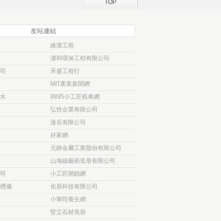
TOP
友站連結
維潔工程
潔和環保工程有限公司
司
禾盛工程行
MIT產業新聞網
水
8895小工匠租車網
弘甡企業有限公司
達岳有限公司
好家網
元帥金屬工業股份有限公司
山海線藝術造形有限公司
司
小工匠開鎖網
禮儀
佑原科技有限公司
小華陀養生網
堅立石材美容