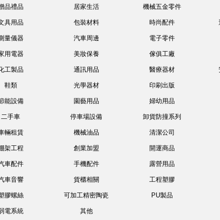
贈品禮品
居家生活
機械五金零件
文具用品
包裝材料
時尚配件
測量儀器
汽車周邊
電子零件
家用電器
美妝保養
傢俱工廠
化工製品
通訊用品
醫療器材
鞋類
光學器材
印刷出版
節能設備
園藝用品
婦幼用品
二手車
停車場設備
卸貨防撞系列
車輛租賃
機械油品
清潔公司
棚架工程
創業加盟
開運商品
汽車配件
手機配件
露營用品
汽車音響
貨櫃相關
工程塑膠
塑膠螺絲
可加工精密陶瓷
PU製品
弱電系統
其他