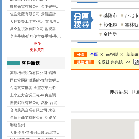
微展光電有限公司-台中光學鍍膜,optical filter taiwan,台灣光學鍍膜
佳岳景觀有限公司-景觀設計公司,台北景觀設計,台北景觀工程,中山區景觀設計
基隆市
台北市
天創娛樂工作室-尾牙表演,春酒表演,板橋尾牙表演
彰化縣
雲林縣
昌全監視器有限公司-監視器安裝,高雄監視器安裝,鳳山區監視器安裝
金門縣
李克手機-給您便宜好手機-手機收購,屏東手機收購
更多
更多資料
全區
>>
南投縣
>>
集集鎮
分區
南投縣-集集鎮-
>>
服務項目
客戶新選
萬環機械股份有限公司-粉體塗裝設備,輸送機,輸送機設備,台南輸送機
同仁堂國術獅藝館-舞龍舞獅,台中舞龍舞獅
台南蔬菜批發-全豐蔬菜批發專送/台南蔬菜箱宅配到府
搜尋結果 : 
上水立方空調工程-中央空調規劃,台北中央空調規劃
隆億銘板有限公司-銘板-台北銘板-板橋銘板
台灣袋業企業有限公司-東發企業社/台中太空袋/太空包
年達行商業有限公司-冷媒探漏儀,壓力錶組,真空泵浦,台北冷凍空調材料
聯發當鋪
大桐模具-塑膠射出廠,台北塑膠射出廠