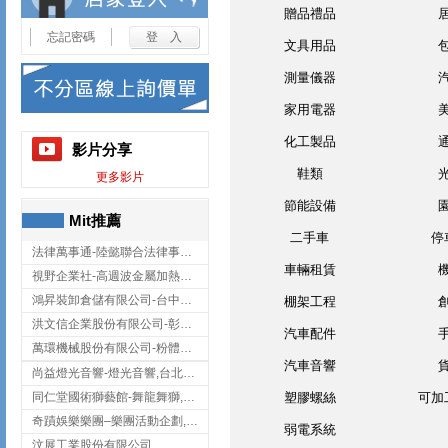
贈品禮品
忘記密碼
文具用品
測量儀器
家用電器
化工製品
影片分享
鞋類
更多影片
節能設備
Mit推薦
二手車
停
法律萬事通-陸懿聯合法律事務所
車輛租賃
視野企業社-高週波金屬加熱設備,彰化高週波金屬加熱設備
鴻昇裝卸倉儲有限公司-台中貨櫃裝卸
棚架工程
洪文信企業股份有限公司-彰化鋅合金鑄造,彰化五金加工,彰化五金配件
汽車配件
萬環機械股份有限公司-粉體塗裝設備,輸送機,輸送機設備,台南輸送機
汽車音響
尚益燈光音響-燈光音響,台北燈光音響,台北燈光音響出租
同仁堂國術獅藝館-舞龍舞獅,台中舞龍舞獅
塑膠螺絲
可加
奇蹟娛樂樂團–樂團活動企劃,台中樂團表演,台中婚禮樂團
弱電系統
汶展工業股份有限公司