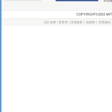
本站
COPYRIGHT©2015
設計老爹
│
窩客幫
│
清潔服務
│
維護網
│
房屋修繕