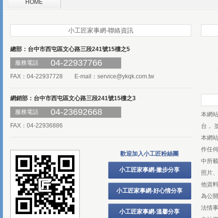
HOME
小工匠家事網-聯絡資訊
總部：台中市西屯區文心路三段241號15樓之5
04-22937766
服務電話
FAX：04-22937728 E-mail：
service@ykqk.com.tw
網銷部：台中市西屯區文心路三段241號15樓之3
04-23692668
服務電話
本網
FAX：04-22936886
台， 
本網
作任
歡迎加入小工匠粉絲團
中所
小工匠家事網-撇步分享
照片、
他資
小工匠家事網-好心情分享
為公
法情
小工匠家事網-溫馨分享