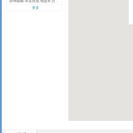
財神園藝-草皮批發,地毯草,台北草,彰化地毯草,彰化台北草
更多