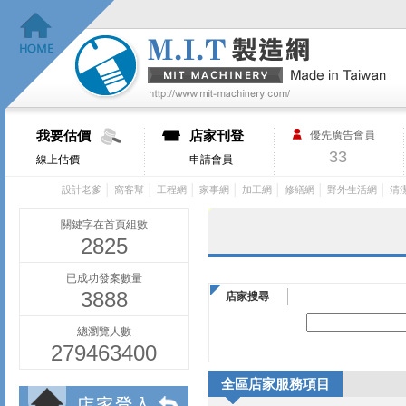
我要估價
店家刊登
優先廣告會員
33
線上估價
申請會員
│
│
│
│
│
│
│
設計老爹
窩客幫
工程網
家事網
加工網
修繕網
野外生活網
清
關鍵字在首頁組數
2825
已成功發案數量
3888
店家搜尋
總瀏覽人數
279463400
全區店家服務項目