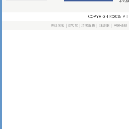
本站
COPYRIGHT©2015
設計老爹
│
窩客幫
│
清潔服務
│
維護網
│
房屋修繕