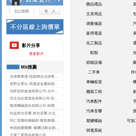
贈品禮品
忘記密碼
文具用品
測量儀器
家用電器
化工製品
影片分享
鞋類
更多影片
節能設備
Mit推薦
二手車
停
法律萬事通-陸懿聯合法律事務所
車輛租賃
視野企業社-高週波金屬加熱設備,彰化高週波金屬加熱設備
鴻昇裝卸倉儲有限公司-台中貨櫃裝卸
棚架工程
洪文信企業股份有限公司-彰化鋅合金鑄造,彰化五金加工,彰化五金配件
汽車配件
萬環機械股份有限公司-粉體塗裝設備,輸送機,輸送機設備,台南輸送機
汽車音響
尚益燈光音響-燈光音響,台北燈光音響,台北燈光音響出租
同仁堂國術獅藝館-舞龍舞獅,台中舞龍舞獅
塑膠螺絲
可加
奇蹟娛樂樂團–樂團活動企劃,台中樂團表演,台中婚禮樂團
弱電系統
汶展工業股份有限公司