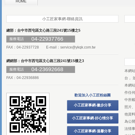
HOME
小工匠家事網-聯絡資訊
總部：台中市西屯區文心路三段241號15樓之5
04-22937766
服務電話
FAX：04-22937728 E-mail：
service@ykqk.com.tw
網銷部：台中市西屯區文心路三段241號15樓之3
04-23692668
服務電話
本網
FAX：04-22936886
台， 
本網
作任
歡迎加入小工匠粉絲團
中所
小工匠家事網-撇步分享
照片、
他資
小工匠家事網-好心情分享
為公
法情
小工匠家事網-溫馨分享