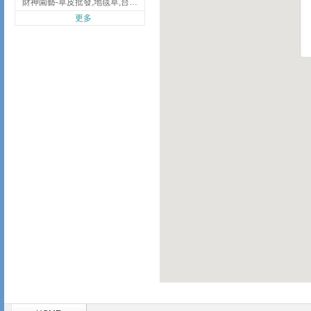
財神園藝-草皮批發,地毯草,台北草,彰化地毯草,彰化台北草
更多