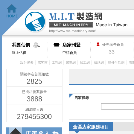
我要估價
店家刊登
優先廣告會員
33
線上估價
申請會員
│
│
│
│
│
│
│
設計老爹
窩客幫
工程網
家事網
加工網
修繕網
野外生活網
清
關鍵字在首頁組數
2825
已成功發案數量
3888
店家搜尋
總瀏覽人數
279455300
全區店家服務項目