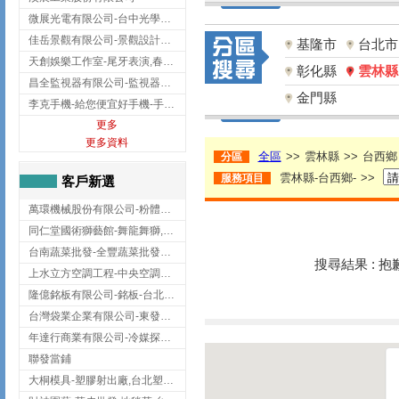
微展光電有限公司-台中光學鍍膜,optical filter taiwan,台灣光學鍍膜
佳岳景觀有限公司-景觀設計公司,台北景觀設計,台北景觀工程,中山區景觀設計
基隆市
台北市
天創娛樂工作室-尾牙表演,春酒表演,板橋尾牙表演
彰化縣
雲林縣
昌全監視器有限公司-監視器安裝,高雄監視器安裝,鳳山區監視器安裝
金門縣
李克手機-給您便宜好手機-手機收購,屏東手機收購
更多
更多資料
全區
>>
雲林縣
>>
台西鄉
分區
雲林縣-台西鄉-
>>
服務項目
客戶新選
萬環機械股份有限公司-粉體塗裝設備,輸送機,輸送機設備,台南輸送機
同仁堂國術獅藝館-舞龍舞獅,台中舞龍舞獅
台南蔬菜批發-全豐蔬菜批發專送/台南蔬菜箱宅配到府
搜尋結果 : 
上水立方空調工程-中央空調規劃,台北中央空調規劃
隆億銘板有限公司-銘板-台北銘板-板橋銘板
台灣袋業企業有限公司-東發企業社/台中太空袋/太空包
年達行商業有限公司-冷媒探漏儀,壓力錶組,真空泵浦,台北冷凍空調材料
聯發當鋪
大桐模具-塑膠射出廠,台北塑膠射出廠