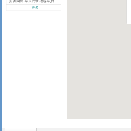
財神園藝-草皮批發,地毯草,台北草,彰化地毯草,彰化台北草
更多