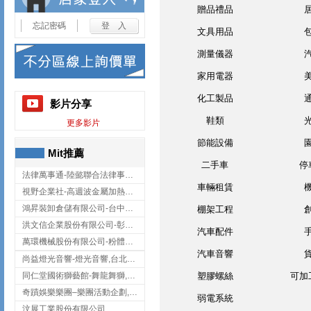
贈品禮品
忘記密碼
文具用品
測量儀器
家用電器
化工製品
影片分享
鞋類
更多影片
節能設備
Mit推薦
二手車
停
法律萬事通-陸懿聯合法律事務所
車輛租賃
視野企業社-高週波金屬加熱設備,彰化高週波金屬加熱設備
鴻昇裝卸倉儲有限公司-台中貨櫃裝卸
棚架工程
洪文信企業股份有限公司-彰化鋅合金鑄造,彰化五金加工,彰化五金配件
汽車配件
萬環機械股份有限公司-粉體塗裝設備,輸送機,輸送機設備,台南輸送機
汽車音響
尚益燈光音響-燈光音響,台北燈光音響,台北燈光音響出租
同仁堂國術獅藝館-舞龍舞獅,台中舞龍舞獅
塑膠螺絲
可加
奇蹟娛樂樂團–樂團活動企劃,台中樂團表演,台中婚禮樂團
弱電系統
汶展工業股份有限公司