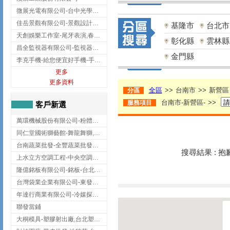
微展光電有限公司-台中光學鍍膜,optical filter taiwan,台灣光學鍍膜
佳岳景觀有限公司-景觀設計公司,台北景觀設計,台北景觀工程,中山區景觀設計
基隆市
台北市
天創娛樂工作室-尾牙表演,春酒表演,板橋尾牙表演
彰化縣
雲林縣
昌全監視器有限公司-監視器安裝,高雄監視器安裝,鳳山區監視器安裝
金門縣
李克手機-給您便宜好手機-手機收購,屏東手機收購
更多
更多資料
全區
>>
台南市
>>
新營區
分區
台南市-新營區-
>>
服務項目
客戶新選
萬環機械股份有限公司-粉體塗裝設備,輸送機,輸送機設備,台南輸送機
同仁堂國術獅藝館-舞龍舞獅,台中舞龍舞獅
台南蔬菜批發-全豐蔬菜批發專送/台南蔬菜箱宅配到府
搜尋結果 : 
上水立方空調工程-中央空調規劃,台北中央空調規劃
隆億銘板有限公司-銘板-台北銘板-板橋銘板
台灣袋業企業有限公司-東發企業社/台中太空袋/太空包
年達行商業有限公司-冷媒探漏儀,壓力錶組,真空泵浦,台北冷凍空調材料
聯發當鋪
大桐模具-塑膠射出廠,台北塑膠射出廠