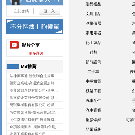
贈品禮品
忘記密碼
文具用品
測量儀器
家用電器
化工製品
影片分享
鞋類
更多影片
節能設備
Mit推薦
二手車
停
法律萬事通-陸懿聯合法律事務所
車輛租賃
視野企業社-高週波金屬加熱設備,彰化高週波金屬加熱設備
鴻昇裝卸倉儲有限公司-台中貨櫃裝卸
棚架工程
洪文信企業股份有限公司-彰化鋅合金鑄造,彰化五金加工,彰化五金配件
汽車配件
萬環機械股份有限公司-粉體塗裝設備,輸送機,輸送機設備,台南輸送機
汽車音響
尚益燈光音響-燈光音響,台北燈光音響,台北燈光音響出租
同仁堂國術獅藝館-舞龍舞獅,台中舞龍舞獅
塑膠螺絲
可加
奇蹟娛樂樂團–樂團活動企劃,台中樂團表演,台中婚禮樂團
弱電系統
汶展工業股份有限公司