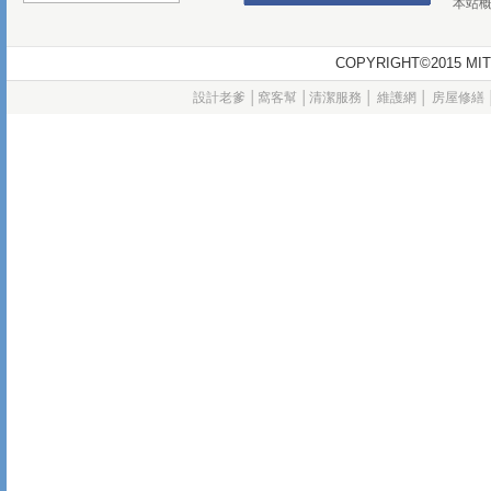
本站
COPYRIGHT©2015
設計老爹
│
窩客幫
│
清潔服務
│
維護網
│
房屋修繕