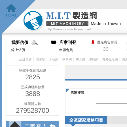
我要估價
店家刊登
優先廣告會員
33
線上估價
申請會員
│
│
│
│
│
│
│
設計老爹
窩客幫
工程網
家事網
加工網
修繕網
野外生活網
清
關鍵字在首頁組數
2825
已成功發案數量
3888
店家搜尋
總瀏覽人數
279528700
全區店家服務項目