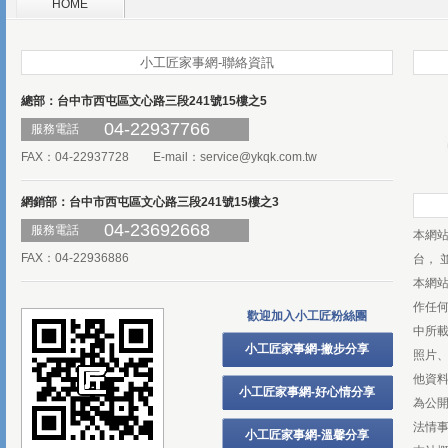
HOME
小工匠家事網-聯絡資訊
總部：台中市西屯區文心路三段241號15樓之5
04-22937766
服務電話
FAX：04-22937728 E-mail：
service@ykqk.com.tw
網銷部：台中市西屯區文心路三段241號15樓之3
04-23692668
服務電話
本網
FAX：04-22936886
台， 
本網
作任
歡迎加入小工匠粉絲團
中所
小工匠家事網-撇步分享
照片、
他資
小工匠家事網-好心情分享
為公
法情
小工匠家事網-溫馨分享