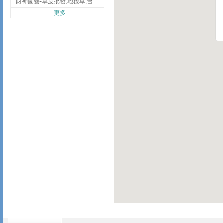
財神園藝-草皮批發,地毯草,台北草,彰化地毯草,彰化台北草
更多