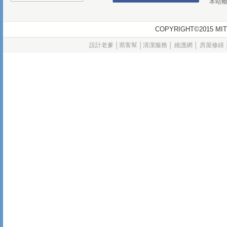
本站
COPYRIGHT©2015
設計老爹
│
窩客幫
│
清潔服務
│
維護網
│
房屋修繕