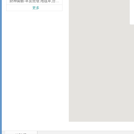
財神園藝-草皮批發,地毯草,台北草,彰化地毯草,彰化台北草
更多