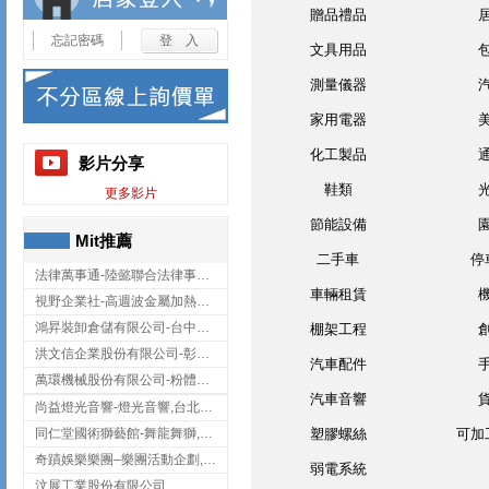
贈品禮品
忘記密碼
文具用品
測量儀器
家用電器
化工製品
影片分享
鞋類
更多影片
節能設備
Mit推薦
二手車
停
法律萬事通-陸懿聯合法律事務所
車輛租賃
視野企業社-高週波金屬加熱設備,彰化高週波金屬加熱設備
鴻昇裝卸倉儲有限公司-台中貨櫃裝卸
棚架工程
洪文信企業股份有限公司-彰化鋅合金鑄造,彰化五金加工,彰化五金配件
汽車配件
萬環機械股份有限公司-粉體塗裝設備,輸送機,輸送機設備,台南輸送機
汽車音響
尚益燈光音響-燈光音響,台北燈光音響,台北燈光音響出租
同仁堂國術獅藝館-舞龍舞獅,台中舞龍舞獅
塑膠螺絲
可加
奇蹟娛樂樂團–樂團活動企劃,台中樂團表演,台中婚禮樂團
弱電系統
汶展工業股份有限公司