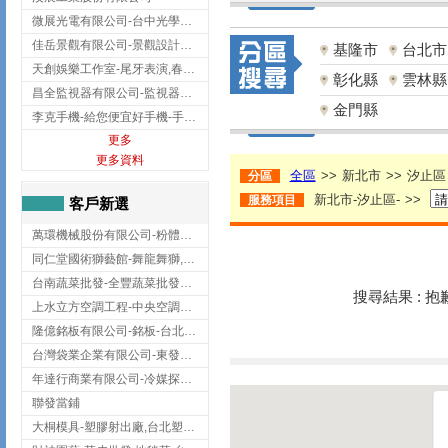
微展光電有限公司-台中光學鍍膜,optical filter taiwan,台灣光學鍍膜
佳岳景觀有限公司-景觀設計公司,台北景觀設計,台北景觀工程,中山區景觀設計
基隆市
台北市
天創娛樂工作室-尾牙表演,春酒表演,板橋尾牙表演
彰化縣
雲林縣
昌全監視器有限公司-監視器安裝,高雄監視器安裝,鳳山區監視器安裝
金門縣
李克手機-給您便宜好手機-手機收購,屏東手機收購
更多
更多資料
全區
>>
新北市
>>
汐止區
分區
新北市-汐止區-
>>
服務項目
客戶新選
萬環機械股份有限公司-粉體塗裝設備,輸送機,輸送機設備,台南輸送機
同仁堂國術獅藝館-舞龍舞獅,台中舞龍舞獅
台南蔬菜批發-全豐蔬菜批發專送/台南蔬菜箱宅配到府
搜尋結果 : 
上水立方空調工程-中央空調規劃,台北中央空調規劃
隆億銘板有限公司-銘板-台北銘板-板橋銘板
台灣袋業企業有限公司-東發企業社/台中太空袋/太空包
年達行商業有限公司-冷媒探漏儀,壓力錶組,真空泵浦,台北冷凍空調材料
聯發當鋪
大桐模具-塑膠射出廠,台北塑膠射出廠