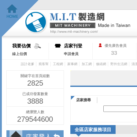
我要估價
店家刊登
優先廣告會員
33
線上估價
申請會員
│
│
│
│
│
│
│
設計老爹
窩客幫
工程網
家事網
加工網
修繕網
野外生活網
清
關鍵字在首頁組數
2825
已成功發案數量
3888
店家搜尋
總瀏覽人數
279544600
全區店家服務項目