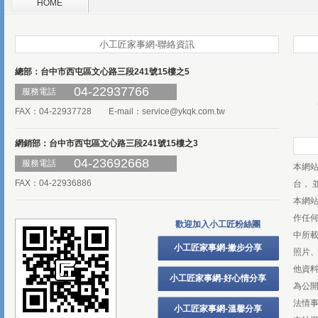
HOME
小工匠家事網-聯絡資訊
總部：台中市西屯區文心路三段241號15樓之5
04-22937766
服務電話
FAX：04-22937728 E-mail：
service@ykqk.com.tw
網銷部：台中市西屯區文心路三段241號15樓之3
04-23692668
服務電話
本網
FAX：04-22936886
台， 
本網
作任
歡迎加入小工匠粉絲團
中所
小工匠家事網-撇步分享
照片、
他資
小工匠家事網-好心情分享
為公
法情
小工匠家事網-溫馨分享