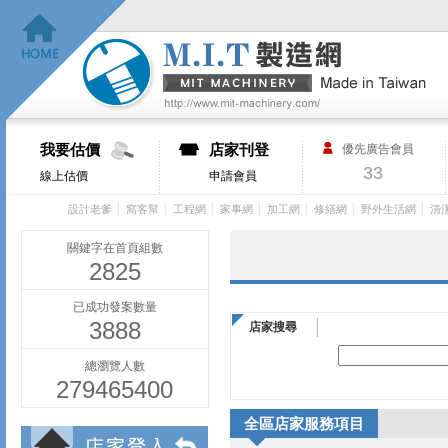
我要估價
店家刊登
優先廣告會員
33
線上估價
申請會員
│
│
│
│
│
│
│
設計老爹
窩客幫
工程網
家事網
加工網
修繕網
野外生活網
清
關鍵字在首頁組數
2825
已成功發案數量
3888
店家搜尋
總瀏覽人數
279465400
全區店家服務項目