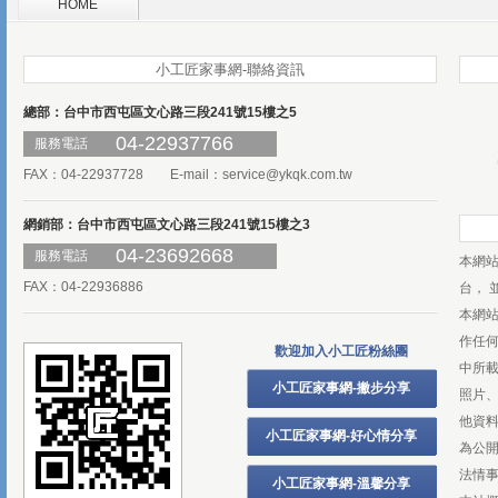
HOME
小工匠家事網-聯絡資訊
總部：台中市西屯區文心路三段241號15樓之5
04-22937766
服務電話
FAX：04-22937728 E-mail：
service@ykqk.com.tw
網銷部：台中市西屯區文心路三段241號15樓之3
04-23692668
服務電話
本網
FAX：04-22936886
台， 
本網
作任
歡迎加入小工匠粉絲團
中所
小工匠家事網-撇步分享
照片、
他資
小工匠家事網-好心情分享
為公
法情
小工匠家事網-溫馨分享