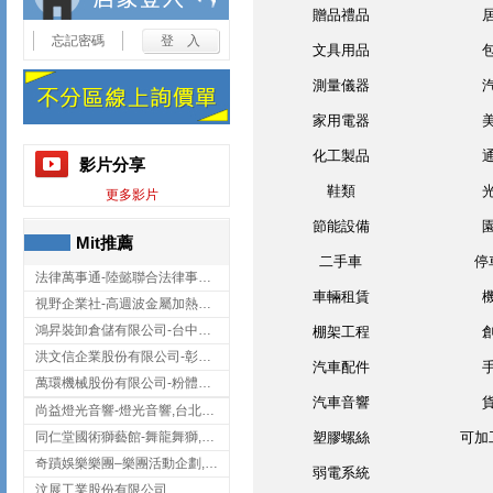
贈品禮品
忘記密碼
文具用品
測量儀器
家用電器
化工製品
影片分享
鞋類
更多影片
節能設備
Mit推薦
二手車
停
法律萬事通-陸懿聯合法律事務所
車輛租賃
視野企業社-高週波金屬加熱設備,彰化高週波金屬加熱設備
鴻昇裝卸倉儲有限公司-台中貨櫃裝卸
棚架工程
洪文信企業股份有限公司-彰化鋅合金鑄造,彰化五金加工,彰化五金配件
汽車配件
萬環機械股份有限公司-粉體塗裝設備,輸送機,輸送機設備,台南輸送機
汽車音響
尚益燈光音響-燈光音響,台北燈光音響,台北燈光音響出租
同仁堂國術獅藝館-舞龍舞獅,台中舞龍舞獅
塑膠螺絲
可加
奇蹟娛樂樂團–樂團活動企劃,台中樂團表演,台中婚禮樂團
弱電系統
汶展工業股份有限公司