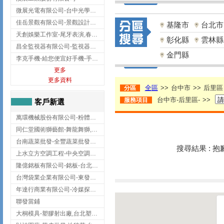
微展光電有限公司-台中光學鍍膜,optical filter taiwan,台灣光學鍍膜
佳岳景觀有限公司-景觀設計公司,台北景觀設計,台北景觀工程,中山區景觀設計
基隆市
台北市
天創娛樂工作室-尾牙表演,春酒表演,板橋尾牙表演
彰化縣
雲林縣
昌全監視器有限公司-監視器安裝,高雄監視器安裝,鳳山區監視器安裝
金門縣
李克手機-給您便宜好手機-手機收購,屏東手機收購
更多
更多資料
全區
>>
台中市
>>
后里區
分區
台中市-后里區-
>>
服務項目
客戶新選
萬環機械股份有限公司-粉體塗裝設備,輸送機,輸送機設備,台南輸送機
同仁堂國術獅藝館-舞龍舞獅,台中舞龍舞獅
台南蔬菜批發-全豐蔬菜批發專送/台南蔬菜箱宅配到府
搜尋結果 : 
上水立方空調工程-中央空調規劃,台北中央空調規劃
隆億銘板有限公司-銘板-台北銘板-板橋銘板
台灣袋業企業有限公司-東發企業社/台中太空袋/太空包
年達行商業有限公司-冷媒探漏儀,壓力錶組,真空泵浦,台北冷凍空調材料
聯發當鋪
大桐模具-塑膠射出廠,台北塑膠射出廠