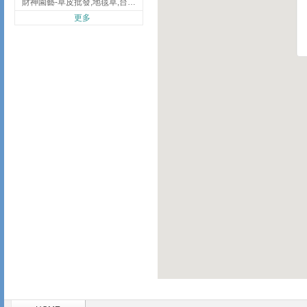
財神園藝-草皮批發,地毯草,台北草,彰化地毯草,彰化台北草
更多