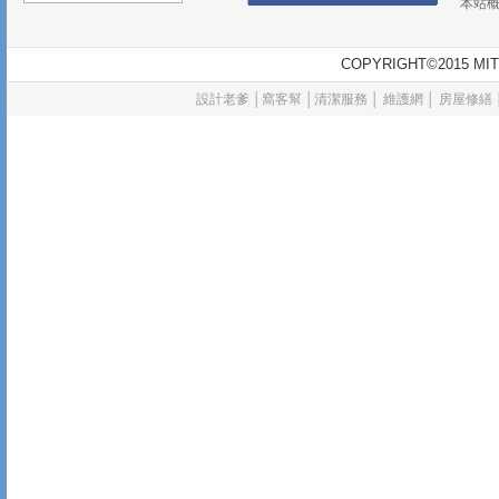
本站
COPYRIGHT©2015
設計老爹
│
窩客幫
│
清潔服務
│
維護網
│
房屋修繕