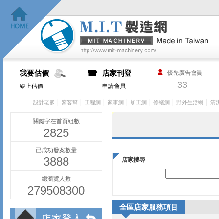
我要估價
店家刊登
優先廣告會員
33
線上估價
申請會員
│
│
│
│
│
│
│
設計老爹
窩客幫
工程網
家事網
加工網
修繕網
野外生活網
清
關鍵字在首頁組數
2825
已成功發案數量
3888
店家搜尋
總瀏覽人數
279508300
全區店家服務項目