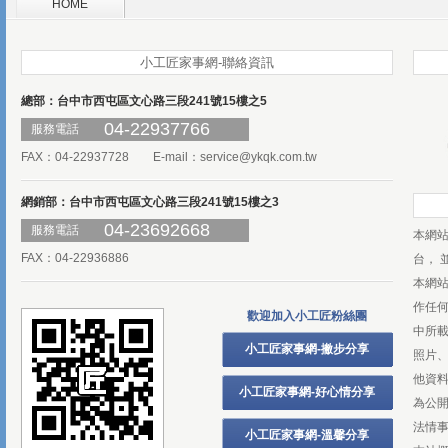
HOME
小工匠家事網-聯絡資訊
總部：台中市西屯區文心路三段241號15樓之5
04-22937766
服務電話
FAX：04-22937728 E-mail：
service@ykqk.com.tw
網銷部：台中市西屯區文心路三段241號15樓之3
04-23692668
服務電話
本網
FAX：04-22936886
台， 
本網
作任
歡迎加入小工匠粉絲團
中所
小工匠家事網-撇步分享
照片、
他資
小工匠家事網-好心情分享
為公
法情
小工匠家事網-溫馨分享