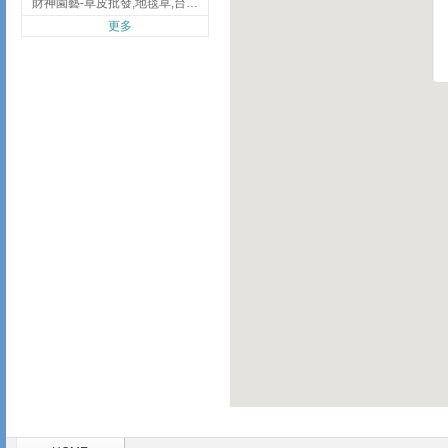
財神園藝-草皮批發,地毯草,台北草,彰化地毯草,彰化台北草
更多