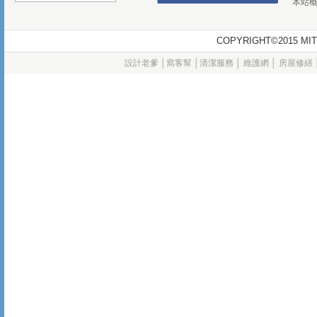
本站
COPYRIGHT©2015
設計老爹
│
窩客幫
│
清潔服務
│
維護網
│
房屋修繕