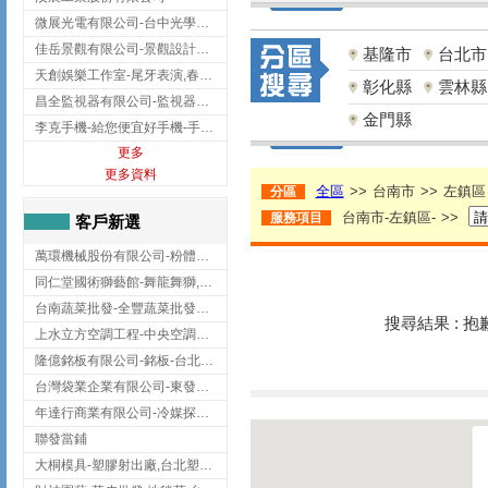
微展光電有限公司-台中光學鍍膜,optical filter taiwan,台灣光學鍍膜
佳岳景觀有限公司-景觀設計公司,台北景觀設計,台北景觀工程,中山區景觀設計
基隆市
台北市
天創娛樂工作室-尾牙表演,春酒表演,板橋尾牙表演
彰化縣
雲林縣
昌全監視器有限公司-監視器安裝,高雄監視器安裝,鳳山區監視器安裝
金門縣
李克手機-給您便宜好手機-手機收購,屏東手機收購
更多
更多資料
全區
>>
台南市
>>
左鎮區
分區
台南市-左鎮區-
>>
服務項目
客戶新選
萬環機械股份有限公司-粉體塗裝設備,輸送機,輸送機設備,台南輸送機
同仁堂國術獅藝館-舞龍舞獅,台中舞龍舞獅
台南蔬菜批發-全豐蔬菜批發專送/台南蔬菜箱宅配到府
搜尋結果 : 
上水立方空調工程-中央空調規劃,台北中央空調規劃
隆億銘板有限公司-銘板-台北銘板-板橋銘板
台灣袋業企業有限公司-東發企業社/台中太空袋/太空包
年達行商業有限公司-冷媒探漏儀,壓力錶組,真空泵浦,台北冷凍空調材料
聯發當鋪
大桐模具-塑膠射出廠,台北塑膠射出廠