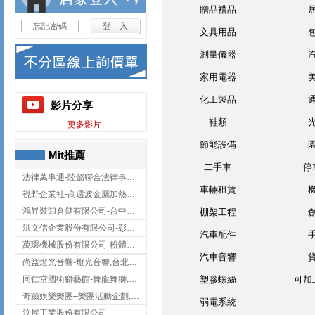
贈品禮品
忘記密碼
文具用品
測量儀器
家用電器
化工製品
影片分享
鞋類
更多影片
節能設備
Mit推薦
二手車
停
法律萬事通-陸懿聯合法律事務所
車輛租賃
視野企業社-高週波金屬加熱設備,彰化高週波金屬加熱設備
鴻昇裝卸倉儲有限公司-台中貨櫃裝卸
棚架工程
洪文信企業股份有限公司-彰化鋅合金鑄造,彰化五金加工,彰化五金配件
汽車配件
萬環機械股份有限公司-粉體塗裝設備,輸送機,輸送機設備,台南輸送機
汽車音響
尚益燈光音響-燈光音響,台北燈光音響,台北燈光音響出租
同仁堂國術獅藝館-舞龍舞獅,台中舞龍舞獅
塑膠螺絲
可加
奇蹟娛樂樂團–樂團活動企劃,台中樂團表演,台中婚禮樂團
弱電系統
汶展工業股份有限公司