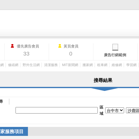
M.I.T製造業外貿網,MIT MACHINERY,http://www.mit-machinery.co
優先廣告會員
黃頁會員
33
0
廣告行銷範例
│
│
│
│
│
│
│
│
工網
修繕網
野外生活網
清潔服務
MIT新聞網
搬家網
租車網
維修網
學習網
搜尋結果
尋
區
域
店家服務項目