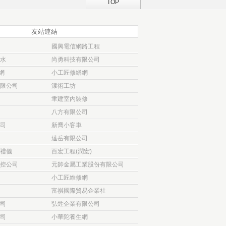
TOP
友站連結
國興電信網路工程
水
尚勇科技有限公司
網
小工匠修繕網
限公司
漆術工坊
聿建室內裝修
八方有限公司
司
新喬小客車
達岳有限公司
禮儀
百宏工程(潤宏)
控公司
元帥金屬工業股份有限公司
小工匠維修網
富祺國際貿易企業社
司
弘甡企業有限公司
司
小華陀養生網