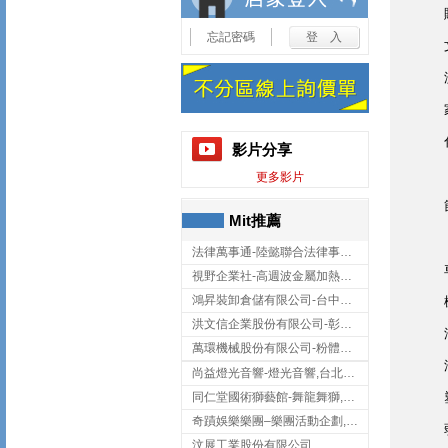
忘記密碼
影片分享
更多影片
Mit推薦
法律萬事通-陸懿聯合法律事務所
視野企業社-高週波金屬加熱設備,彰化高週波金屬加熱設備
鴻昇裝卸倉儲有限公司-台中貨櫃裝卸
洪文信企業股份有限公司-彰化鋅合金鑄造,彰化五金加工,彰化五金配件
萬環機械股份有限公司-粉體塗裝設備,輸送機,輸送機設備,台南輸送機
尚益燈光音響-燈光音響,台北燈光音響,台北燈光音響出租
同仁堂國術獅藝館-舞龍舞獅,台中舞龍舞獅
奇蹟娛樂樂團–樂團活動企劃,台中樂團表演,台中婚禮樂團
汶展工業股份有限公司