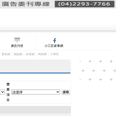
詢價單(
0
)
│
m/
廣告刊登
小工匠家事網
│
│
│
│
│
愛美網
開鎖網
好家網
掏客網
小華陀
營
業
項
目