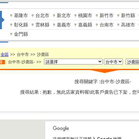
基隆市
台北市
新北市
桃園市
新竹市
新竹縣
彰化縣
雲林縣
嘉義市
嘉義縣
台南市
高雄市
金門縣
全區
>>
台中市
>>
沙鹿區
台中市-沙鹿區-
>>
目
搜尋關鍵字 :台中市-沙鹿區-
搜尋結果 : 抱歉，無此店家資料喔!此客戶廣告已下架，您