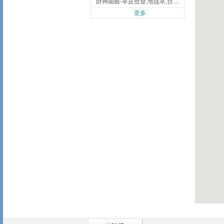
財神園藝-草皮批發,地毯草,台北草,彰化地毯草,彰化台北草
更多