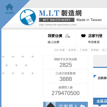
我要估價
店家刊登
線上估價
申請會員
│
│
│
│
設計老爹
窩客幫
工程網
家事網
加
關鍵字在首頁組數
2825
已成功發案數量
3888
店家搜
總瀏覽人數
279470500
全區