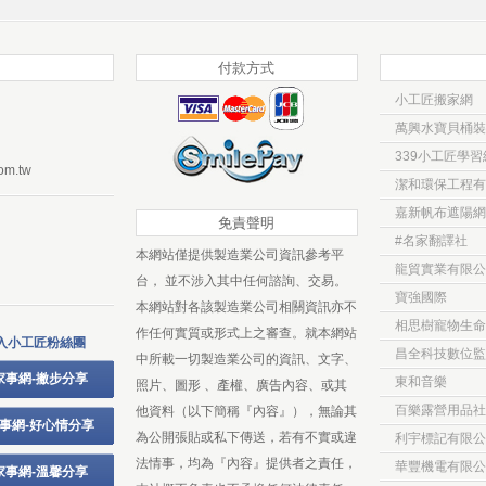
付款方式
小工匠搬家網
萬興水寶貝桶裝
339小工匠學習
om.tw
潔和環保工程有
嘉新帆布遮陽網
免責聲明
#名家翻譯社
本網站僅提供製造業公司資訊參考平
龍貿實業有限公
台， 並不涉入其中任何諮詢、交易。
寶強國際
本網站對各該製造業公司相關資訊亦不
相思樹寵物生命
作任何實質或形式上之審查。就本網站
入小工匠粉絲團
昌全科技數位監
中所載一切製造業公司的資訊、文字、
家事網-撇步分享
東和音樂
照片、圖形 、產權、廣告內容、或其
百樂露營用品社
他資料（以下簡稱『內容』），無論其
事網-好心情分享
為公開張貼或私下傳送，若有不實或違
利宇標記有限公
法情事，均為『內容』提供者之責任，
華豐機電有限公
家事網-溫馨分享