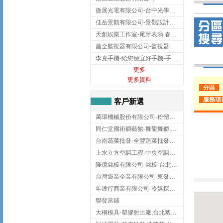
微展光電有限公司-台中光學鍍膜,optical filter taiwan,台灣光學鍍膜
佳岳景觀有限公司-景觀設計公司,台北景觀設計,台北景觀工程,中山區景觀設計
天創娛樂工作室-尾牙表演,春酒表演,板橋尾牙表演
昌全監視器有限公司-監視器安裝,高雄監視器安裝,鳳山區監視器安裝
李克手機-給您便宜好手機-手機收購,屏東手機收購
更多
更多資料
分區
服務項
客戶新選
萬環機械股份有限公司-粉體塗裝設備,輸送機,輸送機設備,台南輸送機
同仁堂國術獅藝館-舞龍舞獅,台中舞龍舞獅
台南蔬菜批發-全豐蔬菜批發專送/台南蔬菜箱宅配到府
上水立方空調工程-中央空調規劃,台北中央空調規劃
隆億銘板有限公司-銘板-台北銘板-板橋銘板
台灣袋業企業有限公司-東發企業社/台中太空袋/太空包
年達行商業有限公司-冷媒探漏儀,壓力錶組,真空泵浦,台北冷凍空調材料
聯發當鋪
大桐模具-塑膠射出廠,台北塑膠射出廠