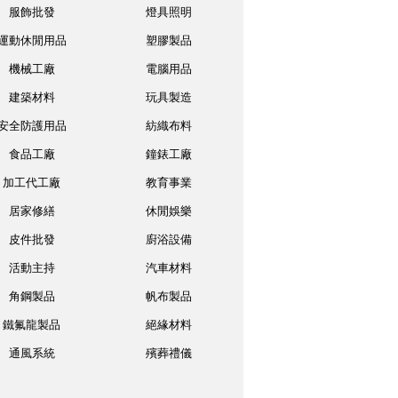
服飾批發
燈具照明
運動休閒用品
塑膠製品
機械工廠
電腦用品
建築材料
玩具製造
安全防護用品
紡織布料
食品工廠
鐘錶工廠
加工代工廠
教育事業
居家修繕
休閒娛樂
皮件批發
廚浴設備
活動主持
汽車材料
角鋼製品
帆布製品
鐵氟龍製品
絕緣材料
通風系統
殯葬禮儀