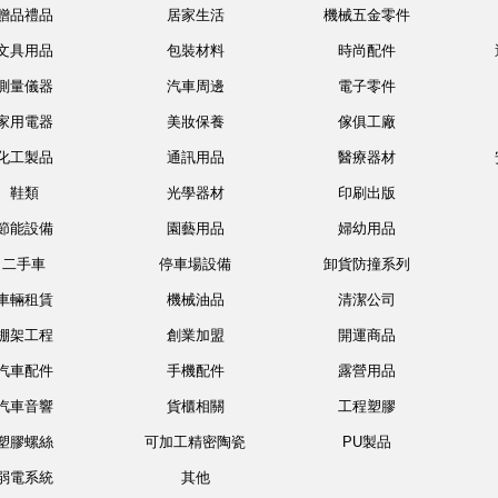
贈品禮品
居家生活
機械五金零件
文具用品
包裝材料
時尚配件
測量儀器
汽車周邊
電子零件
家用電器
美妝保養
傢俱工廠
化工製品
通訊用品
醫療器材
鞋類
光學器材
印刷出版
節能設備
園藝用品
婦幼用品
二手車
停車場設備
卸貨防撞系列
車輛租賃
機械油品
清潔公司
棚架工程
創業加盟
開運商品
汽車配件
手機配件
露營用品
汽車音響
貨櫃相關
工程塑膠
塑膠螺絲
可加工精密陶瓷
PU製品
弱電系統
其他