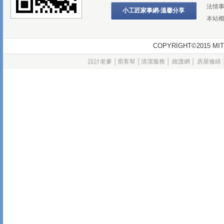
法情
小工匠家事網-溫馨分享
本站
COPYRIGHT©2015
設計老爹
│
窩客幫
│
清潔服務
│
維護網
│
房屋修繕