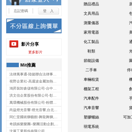
贈品禮品
忘記密碼
文具用品
測量儀器
家用電器
化工製品
影片分享
鞋類
更多影片
節能設備
Mit推薦
二手車
停
法律萬事通-陸懿聯合法律事務所
車輛租賃
視野企業社-高週波金屬加熱設備,彰化高週波金屬加熱設備
鴻昇裝卸倉儲有限公司-台中貨櫃裝卸
棚架工程
洪文信企業股份有限公司-彰化鋅合金鑄造,彰化五金加工,彰化五金配件
汽車配件
萬環機械股份有限公司-粉體塗裝設備,輸送機,輸送機設備,台南輸送機
汽車音響
尚益燈光音響-燈光音響,台北燈光音響,台北燈光音響出租
同仁堂國術獅藝館-舞龍舞獅,台中舞龍舞獅
塑膠螺絲
可加
奇蹟娛樂樂團–樂團活動企劃,台中樂團表演,台中婚禮樂團
弱電系統
汶展工業股份有限公司