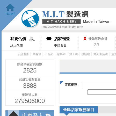
我要估價
店家刊登
優先廣告會員
33
線上估價
申請會員
│
│
│
│
│
│
│
設計老爹
窩客幫
工程網
家事網
加工網
修繕網
野外生活網
清
關鍵字在首頁組數
2825
已成功發案數量
3888
店家搜尋
總瀏覽人數
279506000
全區店家服務項目