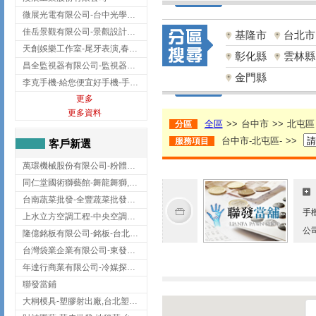
微展光電有限公司-台中光學鍍膜,optical filter taiwan,台灣光學鍍膜
佳岳景觀有限公司-景觀設計公司,台北景觀設計,台北景觀工程,中山區景觀設計
基隆市
台北市
天創娛樂工作室-尾牙表演,春酒表演,板橋尾牙表演
彰化縣
雲林縣
昌全監視器有限公司-監視器安裝,高雄監視器安裝,鳳山區監視器安裝
金門縣
李克手機-給您便宜好手機-手機收購,屏東手機收購
更多
更多資料
全區
>>
台中市
>>
北屯區
分區
台中市-北屯區-
>>
服務項目
客戶新選
萬環機械股份有限公司-粉體塗裝設備,輸送機,輸送機設備,台南輸送機
同仁堂國術獅藝館-舞龍舞獅,台中舞龍舞獅
台南蔬菜批發-全豐蔬菜批發專送/台南蔬菜箱宅配到府
手
上水立方空調工程-中央空調規劃,台北中央空調規劃
公
隆億銘板有限公司-銘板-台北銘板-板橋銘板
台灣袋業企業有限公司-東發企業社/台中太空袋/太空包
年達行商業有限公司-冷媒探漏儀,壓力錶組,真空泵浦,台北冷凍空調材料
聯發當鋪
大桐模具-塑膠射出廠,台北塑膠射出廠