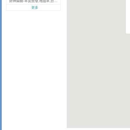
財神園藝-草皮批發,地毯草,台北草,彰化地毯草,彰化台北草
更多