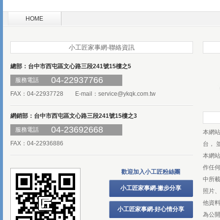
HOME
小工匠家事網-聯絡資訊
總部：台中市西屯區文心路三段241號15樓之5
04-22937766
服務電話
FAX：04-22937728 E-mail：
service@ykqk.com.tw
網銷部：台中市西屯區文心路三段241號15樓之3
04-23692668
服務電話
本網
FAX：04-22936886
台， 
本網
作任
歡迎加入小工匠粉絲團
中所
小工匠家事網-撇步分享
照片、
他資
小工匠家事網-好心情分享
為公