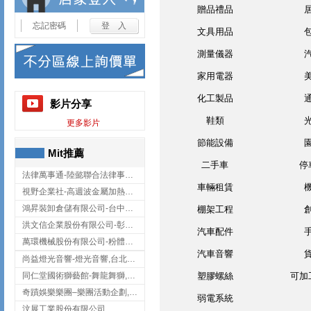
贈品禮品
忘記密碼
文具用品
測量儀器
家用電器
化工製品
影片分享
鞋類
更多影片
節能設備
Mit推薦
二手車
停
法律萬事通-陸懿聯合法律事務所
車輛租賃
視野企業社-高週波金屬加熱設備,彰化高週波金屬加熱設備
鴻昇裝卸倉儲有限公司-台中貨櫃裝卸
棚架工程
洪文信企業股份有限公司-彰化鋅合金鑄造,彰化五金加工,彰化五金配件
汽車配件
萬環機械股份有限公司-粉體塗裝設備,輸送機,輸送機設備,台南輸送機
汽車音響
尚益燈光音響-燈光音響,台北燈光音響,台北燈光音響出租
同仁堂國術獅藝館-舞龍舞獅,台中舞龍舞獅
塑膠螺絲
可加
奇蹟娛樂樂團–樂團活動企劃,台中樂團表演,台中婚禮樂團
弱電系統
汶展工業股份有限公司