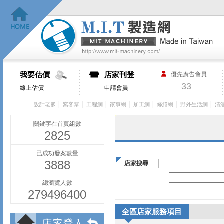
我要估價
店家刊登
優先廣告會員
33
線上估價
申請會員
│
│
│
│
│
│
│
設計老爹
窩客幫
工程網
家事網
加工網
修繕網
野外生活網
清
關鍵字在首頁組數
2825
已成功發案數量
3888
店家搜尋
總瀏覽人數
279496400
全區店家服務項目