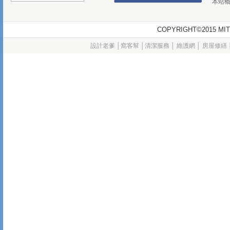
本站
COPYRIGHT©2015
設計老爹
│
窩客幫
│
清潔服務
│
維護網
│
房屋修繕