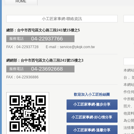
HOME
小工匠家事網-聯絡資訊
總部：台中市西屯區文心路三段241號15樓之5
04-22937766
服務電話
FAX：04-22937728 E-mail：
service@ykqk.com.tw
網銷部：台中市西屯區文心路三段241號15樓之3
04-23692668
服務電話
本網
FAX：04-22936886
台， 
本網
作任
歡迎加入小工匠粉絲團
中所
小工匠家事網-撇步分享
照片、
他資
小工匠家事網-好心情分享
為公
法情
小工匠家事網-溫馨分享