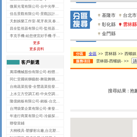
微展光電有限公司-台中光學鍍膜,optical filter taiwan,台灣光學鍍膜
佳岳景觀有限公司-景觀設計公司,台北景觀設計,台北景觀工程,中山區景觀設計
基隆市
台北市
天創娛樂工作室-尾牙表演,春酒表演,板橋尾牙表演
彰化縣
雲林縣
昌全監視器有限公司-監視器安裝,高雄監視器安裝,鳳山區監視器安裝
金門縣
李克手機-給您便宜好手機-手機收購,屏東手機收購
更多
更多資料
全區
>>
雲林縣
>>
西螺鎮
分區
雲林縣-西螺鎮-
>>
服務項目
客戶新選
萬環機械股份有限公司-粉體塗裝設備,輸送機,輸送機設備,台南輸送機
同仁堂國術獅藝館-舞龍舞獅,台中舞龍舞獅
台南蔬菜批發-全豐蔬菜批發專送/台南蔬菜箱宅配到府
搜尋結果 : 
上水立方空調工程-中央空調規劃,台北中央空調規劃
隆億銘板有限公司-銘板-台北銘板-板橋銘板
台灣袋業企業有限公司-東發企業社/台中太空袋/太空包
年達行商業有限公司-冷媒探漏儀,壓力錶組,真空泵浦,台北冷凍空調材料
聯發當鋪
大桐模具-塑膠射出廠,台北塑膠射出廠