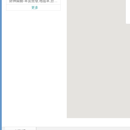
財神園藝-草皮批發,地毯草,台北草,彰化地毯草,彰化台北草
更多