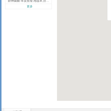
財神園藝-草皮批發,地毯草,台北草,彰化地毯草,彰化台北草
更多