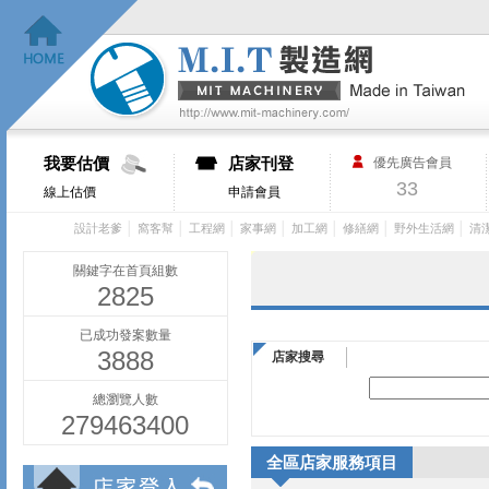
我要估價
店家刊登
優先廣告會員
33
線上估價
申請會員
│
│
│
│
│
│
│
設計老爹
窩客幫
工程網
家事網
加工網
修繕網
野外生活網
清
關鍵字在首頁組數
2825
已成功發案數量
3888
店家搜尋
總瀏覽人數
279463400
全區店家服務項目