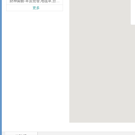
財神園藝-草皮批發,地毯草,台北草,彰化地毯草,彰化台北草
更多