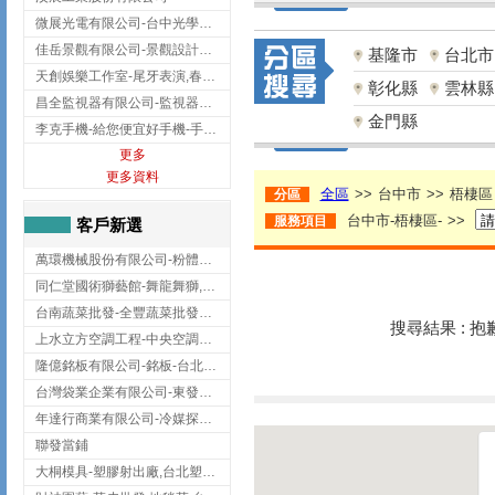
微展光電有限公司-台中光學鍍膜,optical filter taiwan,台灣光學鍍膜
佳岳景觀有限公司-景觀設計公司,台北景觀設計,台北景觀工程,中山區景觀設計
基隆市
台北市
天創娛樂工作室-尾牙表演,春酒表演,板橋尾牙表演
彰化縣
雲林縣
昌全監視器有限公司-監視器安裝,高雄監視器安裝,鳳山區監視器安裝
金門縣
李克手機-給您便宜好手機-手機收購,屏東手機收購
更多
更多資料
全區
>>
台中市
>>
梧棲區
分區
台中市-梧棲區-
>>
服務項目
客戶新選
萬環機械股份有限公司-粉體塗裝設備,輸送機,輸送機設備,台南輸送機
同仁堂國術獅藝館-舞龍舞獅,台中舞龍舞獅
台南蔬菜批發-全豐蔬菜批發專送/台南蔬菜箱宅配到府
搜尋結果 : 
上水立方空調工程-中央空調規劃,台北中央空調規劃
隆億銘板有限公司-銘板-台北銘板-板橋銘板
台灣袋業企業有限公司-東發企業社/台中太空袋/太空包
年達行商業有限公司-冷媒探漏儀,壓力錶組,真空泵浦,台北冷凍空調材料
聯發當鋪
大桐模具-塑膠射出廠,台北塑膠射出廠