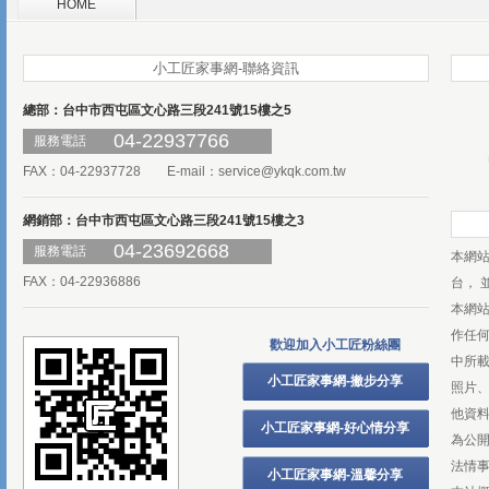
HOME
小工匠家事網-聯絡資訊
總部：台中市西屯區文心路三段241號15樓之5
04-22937766
服務電話
FAX：04-22937728 E-mail：
service@ykqk.com.tw
網銷部：台中市西屯區文心路三段241號15樓之3
04-23692668
服務電話
本網
FAX：04-22936886
台， 
本網
作任
歡迎加入小工匠粉絲團
中所
小工匠家事網-撇步分享
照片、
他資
小工匠家事網-好心情分享
為公
法情
小工匠家事網-溫馨分享