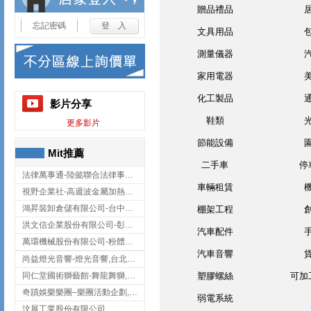
贈品禮品
忘記密碼
文具用品
測量儀器
家用電器
化工製品
影片分享
鞋類
更多影片
節能設備
Mit推薦
二手車
停
法律萬事通-陸懿聯合法律事務所
車輛租賃
視野企業社-高週波金屬加熱設備,彰化高週波金屬加熱設備
鴻昇裝卸倉儲有限公司-台中貨櫃裝卸
棚架工程
洪文信企業股份有限公司-彰化鋅合金鑄造,彰化五金加工,彰化五金配件
汽車配件
萬環機械股份有限公司-粉體塗裝設備,輸送機,輸送機設備,台南輸送機
汽車音響
尚益燈光音響-燈光音響,台北燈光音響,台北燈光音響出租
同仁堂國術獅藝館-舞龍舞獅,台中舞龍舞獅
塑膠螺絲
可加
奇蹟娛樂樂團–樂團活動企劃,台中樂團表演,台中婚禮樂團
弱電系統
汶展工業股份有限公司