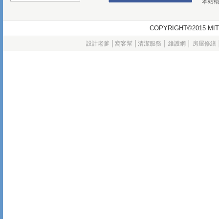
本站
COPYRIGHT©2015
設計老爹
│
窩客幫
│
清潔服務
│
維護網
│
房屋修繕