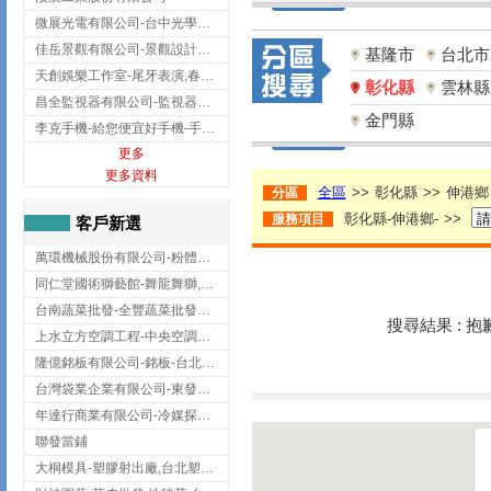
微展光電有限公司-台中光學鍍膜,optical filter taiwan,台灣光學鍍膜
佳岳景觀有限公司-景觀設計公司,台北景觀設計,台北景觀工程,中山區景觀設計
基隆市
台北市
天創娛樂工作室-尾牙表演,春酒表演,板橋尾牙表演
彰化縣
雲林縣
昌全監視器有限公司-監視器安裝,高雄監視器安裝,鳳山區監視器安裝
金門縣
李克手機-給您便宜好手機-手機收購,屏東手機收購
更多
更多資料
全區
>>
彰化縣
>>
伸港鄉
分區
彰化縣-伸港鄉-
>>
服務項目
客戶新選
萬環機械股份有限公司-粉體塗裝設備,輸送機,輸送機設備,台南輸送機
同仁堂國術獅藝館-舞龍舞獅,台中舞龍舞獅
台南蔬菜批發-全豐蔬菜批發專送/台南蔬菜箱宅配到府
搜尋結果 : 
上水立方空調工程-中央空調規劃,台北中央空調規劃
隆億銘板有限公司-銘板-台北銘板-板橋銘板
台灣袋業企業有限公司-東發企業社/台中太空袋/太空包
年達行商業有限公司-冷媒探漏儀,壓力錶組,真空泵浦,台北冷凍空調材料
聯發當鋪
大桐模具-塑膠射出廠,台北塑膠射出廠