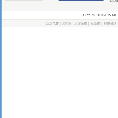
本站
COPYRIGHT©2015
設計老爹
│
窩客幫
│
清潔服務
│
維護網
│
房屋修繕