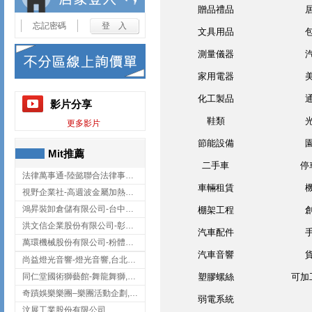
贈品禮品
忘記密碼
文具用品
測量儀器
家用電器
化工製品
影片分享
鞋類
更多影片
節能設備
Mit推薦
二手車
停
法律萬事通-陸懿聯合法律事務所
車輛租賃
視野企業社-高週波金屬加熱設備,彰化高週波金屬加熱設備
鴻昇裝卸倉儲有限公司-台中貨櫃裝卸
棚架工程
洪文信企業股份有限公司-彰化鋅合金鑄造,彰化五金加工,彰化五金配件
汽車配件
萬環機械股份有限公司-粉體塗裝設備,輸送機,輸送機設備,台南輸送機
汽車音響
尚益燈光音響-燈光音響,台北燈光音響,台北燈光音響出租
同仁堂國術獅藝館-舞龍舞獅,台中舞龍舞獅
塑膠螺絲
可加
奇蹟娛樂樂團–樂團活動企劃,台中樂團表演,台中婚禮樂團
弱電系統
汶展工業股份有限公司