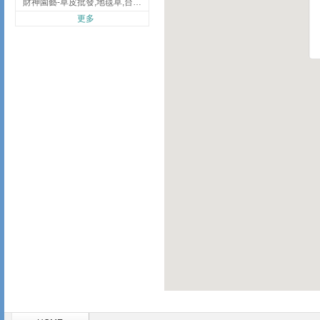
財神園藝-草皮批發,地毯草,台北草,彰化地毯草,彰化台北草
更多