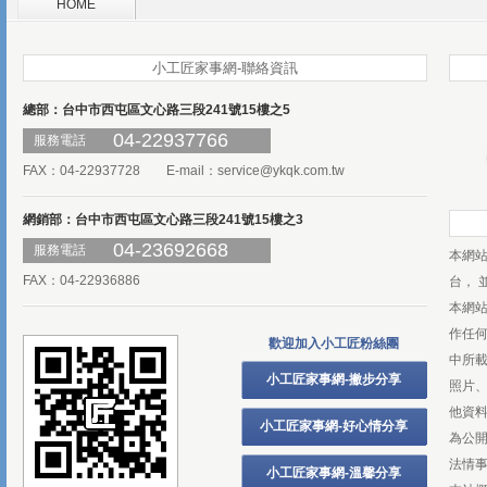
HOME
小工匠家事網-聯絡資訊
總部：台中市西屯區文心路三段241號15樓之5
04-22937766
服務電話
FAX：04-22937728 E-mail：
service@ykqk.com.tw
網銷部：台中市西屯區文心路三段241號15樓之3
04-23692668
服務電話
本網
FAX：04-22936886
台， 
本網
作任
歡迎加入小工匠粉絲團
中所
小工匠家事網-撇步分享
照片、
他資
小工匠家事網-好心情分享
為公
法情
小工匠家事網-溫馨分享