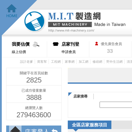
我要估價
店家刊登
優先廣告會員
33
線上估價
申請會員
│
│
│
│
│
│
│
設計老爹
窩客幫
工程網
家事網
加工網
修繕網
野外生活網
清
關鍵字在首頁組數
2825
已成功發案數量
3888
店家搜尋
總瀏覽人數
279463600
全區店家服務項目